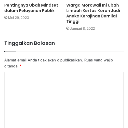
Pentingnya Ubah Mindset
Warga Morowali Ini Ubah
dalam Pelayanan Publik
Limbah Kertas Koran Jadi
Aneka Kerajinan Bernilai
Mei 29, 2023
Tinggi
Januari 8, 2022
Tinggalkan Balasan
Alamat email Anda tidak akan dipublikasikan.
Ruas yang wajib
ditandai
*
K
o
m
e
n
t
a