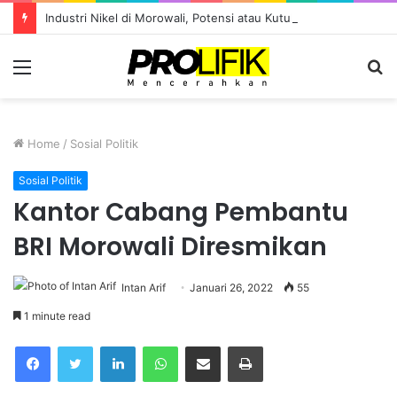
Industri Nikel di Morowali, Potensi atau Kutukan Sumber Daya?
Menu
S
fo
Home
/
Sosial Politik
Sosial Politik
Kantor Cabang Pembantu
BRI Morowali Diresmikan
Intan Arif
Januari 26, 2022
55
1 minute read
Facebook
Twitter
LinkedIn
WhatsApp
Share via Email
Print