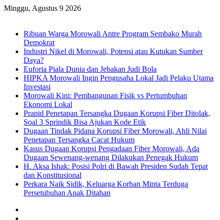
Minggu, Agustus 9 2026
Breaking News
Ribuan Warga Morowali Antre Program Sembako Murah
Demokrat
Industri Nikel di Morowali, Potensi atau Kutukan Sumber
Daya?
Euforia Piala Dunia dan Jebakan Judi Bola
HIPKA Morowali Ingin Pengusaha Lokal Jadi Pelaku Utama
Investasi
Morowali Kini: Pembangunan Fisik vs Pertumbuhan
Ekonomi Lokal
Prapid Penetapan Tersangka Dugaan Korupsi Fiber Ditolak,
Soal 3 Sprindik Bisa Ajukan Kode Etik
Dugaan Tindak Pidana Korupsi Fiber Morowali, Ahli Nilai
Penetapan Tersangka Cacat Hukum
Kasus Dugaan Korupsi Pengadaan Fiber Morowali, Ada
Dugaan Sewenang-wenang Dilakukan Penegak Hukum
H. Aksa Ishak: Posisi Polri di Bawah Presiden Sudah Tepat
dan Konstitusional
Perkara Naik Sidik, Keluarga Korban Minta Terduga
Persetubuhan Anak Ditahan
Sidebar
Random