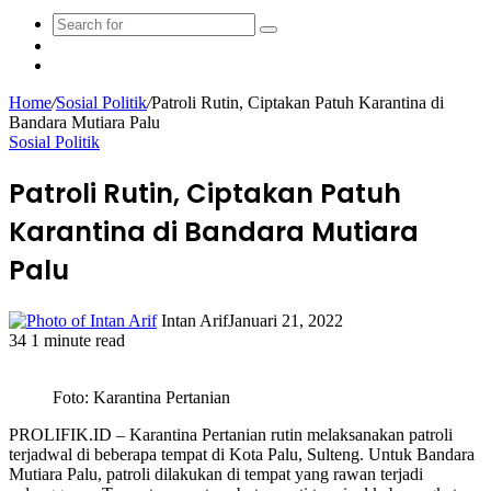
Search
Sidebar
for
Random
Article
Home
/
Sosial Politik
/
Patroli Rutin, Ciptakan Patuh Karantina di
Bandara Mutiara Palu
Sosial Politik
Patroli Rutin, Ciptakan Patuh
Karantina di Bandara Mutiara
Palu
Intan Arif
Januari 21, 2022
34
1 minute read
Facebook
Twitter
LinkedIn
WhatsApp
Share
Print
via
Foto: Karantina Pertanian
Email
PROLIFIK.ID – Karantina Pertanian rutin melaksanakan patroli
terjadwal di beberapa tempat di Kota Palu, Sulteng. Untuk Bandara
Mutiara Palu, patroli dilakukan di tempat yang rawan terjadi