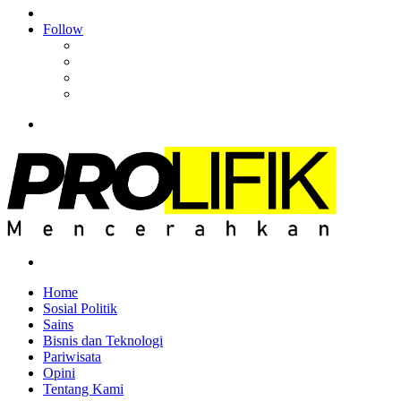
Article
Log
In
Follow
Facebook
YouTube
Instagram
RSS
Menu
Search
for
Home
Sosial Politik
Sains
Bisnis dan Teknologi
Pariwisata
Opini
Tentang Kami