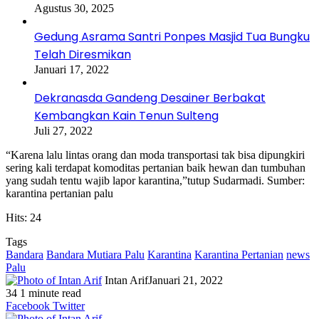
Agustus 30, 2025
Gedung Asrama Santri Ponpes Masjid Tua Bungku
Telah Diresmikan
Januari 17, 2022
Dekranasda Gandeng Desainer Berbakat
Kembangkan Kain Tenun Sulteng
Juli 27, 2022
“Karena lalu lintas orang dan moda transportasi tak bisa dipungkiri
sering kali terdapat komoditas pertanian baik hewan dan tumbuhan
yang sudah tentu wajib lapor karantina,”tutup Sudarmadi. Sumber:
karantina pertanian palu
Hits: 24
Tags
Bandara
Bandara Mutiara Palu
Karantina
Karantina Pertanian
news
Palu
Intan Arif
Januari 21, 2022
34
1 minute read
Facebook
Twitter
LinkedIn
WhatsApp
Share
Print
Messenger
Messenger
WhatsApp
Telegram
Share
Print
Facebook
Twitter
via
via