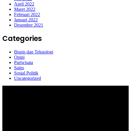
April 2022
Maret 2022
Februari 2022
Januari 2022
Desember 2021
Categories
Bisnis dan Teknologi
Opini
Pariwisata
Sains
Sosial Politik
Uncategorized
Selamat Datang di portal Prolifik.id, merupakan media online yang
mengulas berbagai aktifitas masyarakat dan pemerintahan di sekitar
anda, semoga media kami dapat memberikan pencerahan terhadap
berbagai macam informasi secara aktual dan terpercaya.
#prolifik.id_mencerahkan