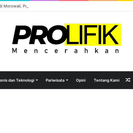
l di Morowali, Potensi atau Kutukan Sumber Daya?
isnis dan Teknologi
Pariwisata
Opini
Tentang Kami
A