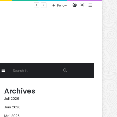
Log
Random
Sidebar
Follow
In
Article
Random
Sidebar
Search
rticle
for
Archives
Juli 2026
Juni 2026
Mei 2026