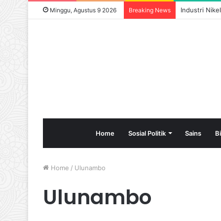
Industri Nik
Minggu, Agustus 9 2026
Breaking News
Home
Sosial Politik
Sains
B
Home
/
Ulunambo
Ulunambo