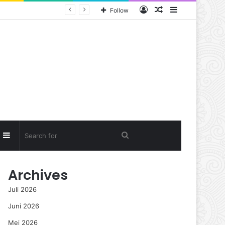
Log
Random
Sidebar
Follow
In
Article
Random
Sidebar
Search
rticle
for
Archives
Juli 2026
Juni 2026
Mei 2026