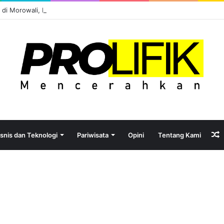
el di Morowali, Potensi atau Kutukan Sumber Daya?
isnis dan Teknologi
Pariwisata
Opini
Tentang Kami
A