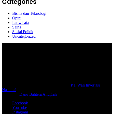
Categories
Bisnis dan Teknologi
Opini
Pariwisata
Sains
Sosial Politik
Uncategorized
Selamat Datang di portal Prolifik.id, merupakan media online yang
mengulas berbagai aktifitas masyarakat dan pemerintahan di sekitar
anda, semoga media kami dapat memberikan pencerahan terhadap
berbagai macam informasi secara aktual dan terpercaya.
#prolifik.id_mencerahkan
© Copyright 2026, All Rights Reserved |
PT. Wali Investasi
Nasional
Create By
Danu Bahtera Anugrah
Facebook
YouTube
Instagram