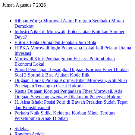
Jumat, Agustus 7 2026
Breaking News
Ribuan Warga Morowali Antre Program Sembako Murah
Demokrat
Industri Nikel di Morowali, Potensi atau Kutukan Sumber
Daya?
Euforia Piala Dunia dan Jebakan Judi Bola
HIPKA Morowali Ingin Pengusaha Lokal Jadi Pelaku Utama
Investasi
Morowali Kini: Pembangunan Fisik vs Pertumbuhan
Ekonomi Lokal
Prapid Penetapan Tersangka Dugaan Korupsi Fiber Ditolak,
Soal 3 Sprindik Bisa Ajukan Kode Etik
Dugaan Tindak Pidana Korupsi Fiber Morowali, Ahli Nilai
Penetapan Tersangka Cacat Hukum
Kasus Dugaan Korupsi Pengadaan Fiber Morowali, Ada
Dugaan Sewenang-wenang Dilakukan Penegak Hukum
H. Aksa Ishak: Posisi Polri di Bawah Presiden Sudah Tepat
dan Konstitusional
Perkara Naik Sidik, Keluarga Korban Minta Terduga
Persetubuhan Anak Ditahan
Sidebar
Random Article