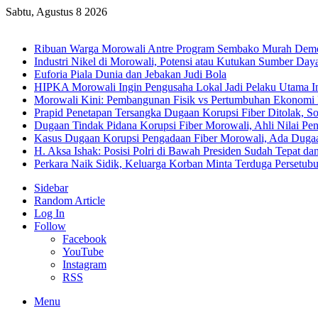
Sabtu, Agustus 8 2026
Breaking News
Ribuan Warga Morowali Antre Program Sembako Murah Dem
Industri Nikel di Morowali, Potensi atau Kutukan Sumber Day
Euforia Piala Dunia dan Jebakan Judi Bola
HIPKA Morowali Ingin Pengusaha Lokal Jadi Pelaku Utama In
Morowali Kini: Pembangunan Fisik vs Pertumbuhan Ekonomi
Prapid Penetapan Tersangka Dugaan Korupsi Fiber Ditolak, So
Dugaan Tindak Pidana Korupsi Fiber Morowali, Ahli Nilai P
Kasus Dugaan Korupsi Pengadaan Fiber Morowali, Ada Dug
H. Aksa Ishak: Posisi Polri di Bawah Presiden Sudah Tepat dan
Perkara Naik Sidik, Keluarga Korban Minta Terduga Persetub
Sidebar
Random Article
Log In
Follow
Facebook
YouTube
Instagram
RSS
Menu