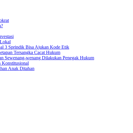
okrat
a?
vestasi
 Lokal
al 3 Sprindik Bisa Ajukan Kode Etik
enetapan Tersangka Cacat Hukum
aan Sewenang-wenang Dilakukan Penegak Hukum
 Konstitusional
uhan Anak Ditahan