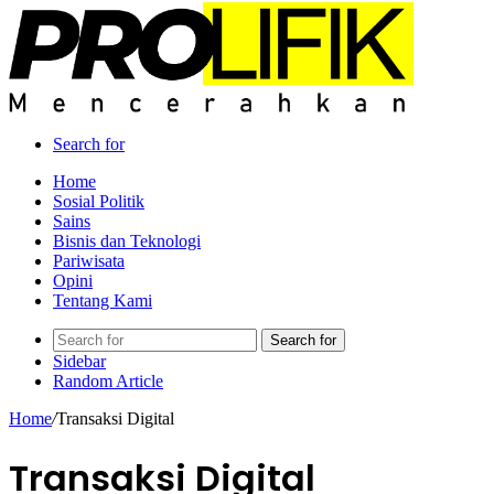
Search for
Home
Sosial Politik
Sains
Bisnis dan Teknologi
Pariwisata
Opini
Tentang Kami
Search for
Sidebar
Random Article
Home
/
Transaksi Digital
Transaksi Digital