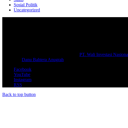
Sosial Politik
Uncategorized
Selamat Datang di portal Prolifik.id, merupakan media online yang 
macam informasi secara aktual dan terpercaya.
#prolifik.id_mencerahkan
© Copyright 2026, All Rights Reserved |
PT. Wali Investasi Nasiona
Create By
Danu Bahtera Anugrah
Facebook
YouTube
Instagram
RSS
Back to top button