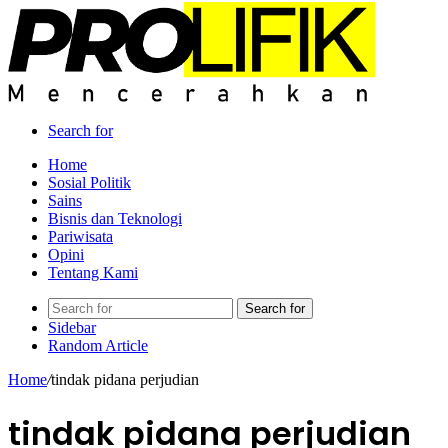
Search for
Home
Sosial Politik
Sains
Bisnis dan Teknologi
Pariwisata
Opini
Tentang Kami
Search for
Sidebar
Random Article
Home
/
tindak pidana perjudian
tindak pidana perjudian