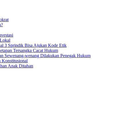
okrat
a?
vestasi
 Lokal
al 3 Sprindik Bisa Ajukan Kode Etik
enetapan Tersangka Cacat Hukum
aan Sewenang-wenang Dilakukan Penegak Hukum
 Konstitusional
uhan Anak Ditahan