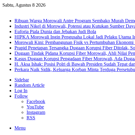
Sabtu, Agustus 8 2026
Breaking News
Ribuan Warga Morowali Antre Program Sembako Murah Dem
Industri Nikel di Morowali, Potensi atau Kutukan Sumber Day
Euforia Piala Dunia dan Jebakan Judi Bola
HIPKA Morowali Ingin Pengusaha Lokal Jadi Pelaku Utama In
Morowali Kini: Pembangunan Fisik vs Pertumbuhan Ekonomi
Prapid Penetapan Tersangka Dugaan Korupsi Fiber Ditolak, So
Dugaan Tindak Pidana Korupsi Fiber Morowali, Ahli Nilai P
Kasus Dugaan Korupsi Pengadaan Fiber Morowali, Ada Dug
H. Aksa Ishak: Posisi Polri di Bawah Presiden Sudah Tepat dan
Perkara Naik Sidik, Keluarga Korban Minta Terduga Persetub
Sidebar
Random Article
Log In
Follow
Facebook
YouTube
Instagram
RSS
Menu