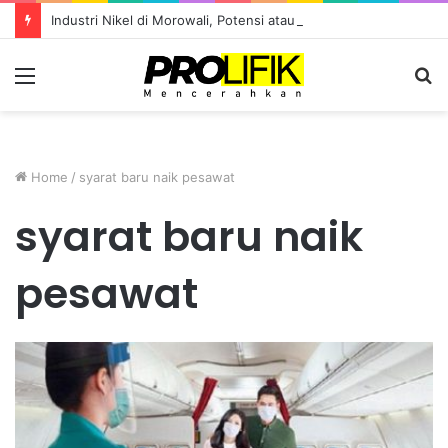
Industri Nikel di Morowali, Potensi atau Kutukan Sumber Daya?
Menu
S
fo
Home
/
syarat baru naik pesawat
syarat baru naik
pesawat