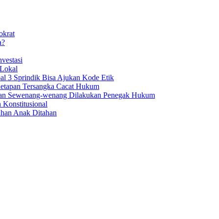
okrat
a?
vestasi
 Lokal
al 3 Sprindik Bisa Ajukan Kode Etik
enetapan Tersangka Cacat Hukum
aan Sewenang-wenang Dilakukan Penegak Hukum
 Konstitusional
uhan Anak Ditahan