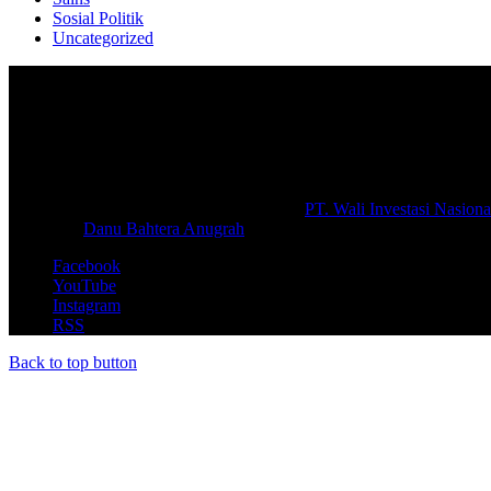
Sosial Politik
Uncategorized
Selamat Datang di portal Prolifik.id, merupakan media online yang 
macam informasi secara aktual dan terpercaya.
#prolifik.id_mencerahkan
© Copyright 2026, All Rights Reserved |
PT. Wali Investasi Nasiona
Create By
Danu Bahtera Anugrah
Facebook
YouTube
Instagram
RSS
Back to top button