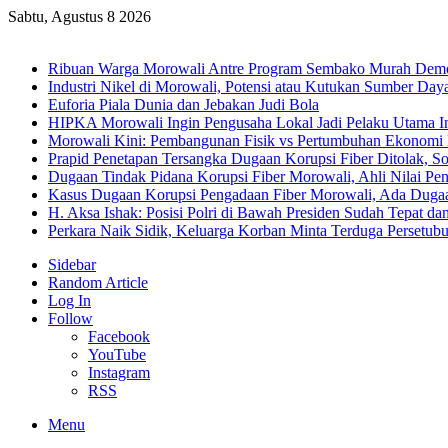
Sabtu, Agustus 8 2026
Breaking News
Ribuan Warga Morowali Antre Program Sembako Murah Dem
Industri Nikel di Morowali, Potensi atau Kutukan Sumber Day
Euforia Piala Dunia dan Jebakan Judi Bola
HIPKA Morowali Ingin Pengusaha Lokal Jadi Pelaku Utama In
Morowali Kini: Pembangunan Fisik vs Pertumbuhan Ekonomi
Prapid Penetapan Tersangka Dugaan Korupsi Fiber Ditolak, So
Dugaan Tindak Pidana Korupsi Fiber Morowali, Ahli Nilai P
Kasus Dugaan Korupsi Pengadaan Fiber Morowali, Ada Dug
H. Aksa Ishak: Posisi Polri di Bawah Presiden Sudah Tepat dan
Perkara Naik Sidik, Keluarga Korban Minta Terduga Persetub
Sidebar
Random Article
Log In
Follow
Facebook
YouTube
Instagram
RSS
Menu