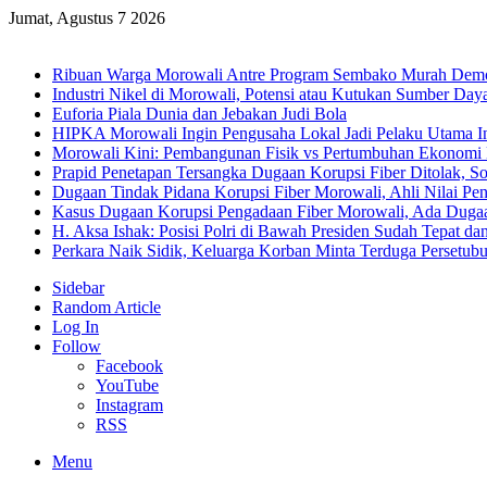
Jumat, Agustus 7 2026
Breaking News
Ribuan Warga Morowali Antre Program Sembako Murah Dem
Industri Nikel di Morowali, Potensi atau Kutukan Sumber Day
Euforia Piala Dunia dan Jebakan Judi Bola
HIPKA Morowali Ingin Pengusaha Lokal Jadi Pelaku Utama In
Morowali Kini: Pembangunan Fisik vs Pertumbuhan Ekonomi
Prapid Penetapan Tersangka Dugaan Korupsi Fiber Ditolak, So
Dugaan Tindak Pidana Korupsi Fiber Morowali, Ahli Nilai P
Kasus Dugaan Korupsi Pengadaan Fiber Morowali, Ada Dug
H. Aksa Ishak: Posisi Polri di Bawah Presiden Sudah Tepat dan
Perkara Naik Sidik, Keluarga Korban Minta Terduga Persetub
Sidebar
Random Article
Log In
Follow
Facebook
YouTube
Instagram
RSS
Menu