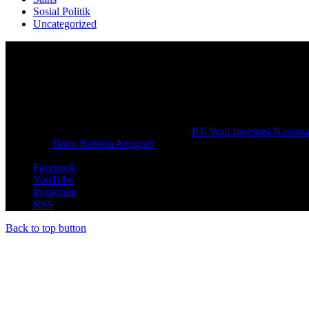
Sosial Politik
Uncategorized
Selamat Datang di portal Prolifik.id, merupakan media online yang 
macam informasi secara aktual dan terpercaya.
#prolifik.id_mencerahkan
© Copyright 2026, All Rights Reserved |
PT. Wali Investasi Nasiona
Create By
Danu Bahtera Anugrah
Facebook
YouTube
Instagram
RSS
Back to top button