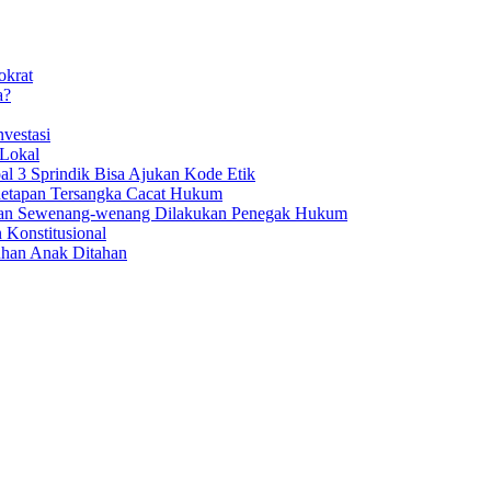
okrat
a?
vestasi
 Lokal
al 3 Sprindik Bisa Ajukan Kode Etik
enetapan Tersangka Cacat Hukum
aan Sewenang-wenang Dilakukan Penegak Hukum
 Konstitusional
uhan Anak Ditahan