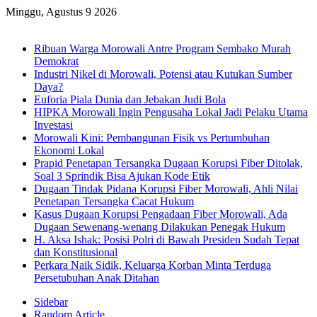
Minggu, Agustus 9 2026
Breaking News
Ribuan Warga Morowali Antre Program Sembako Murah
Demokrat
Industri Nikel di Morowali, Potensi atau Kutukan Sumber
Daya?
Euforia Piala Dunia dan Jebakan Judi Bola
HIPKA Morowali Ingin Pengusaha Lokal Jadi Pelaku Utama
Investasi
Morowali Kini: Pembangunan Fisik vs Pertumbuhan
Ekonomi Lokal
Prapid Penetapan Tersangka Dugaan Korupsi Fiber Ditolak,
Soal 3 Sprindik Bisa Ajukan Kode Etik
Dugaan Tindak Pidana Korupsi Fiber Morowali, Ahli Nilai
Penetapan Tersangka Cacat Hukum
Kasus Dugaan Korupsi Pengadaan Fiber Morowali, Ada
Dugaan Sewenang-wenang Dilakukan Penegak Hukum
H. Aksa Ishak: Posisi Polri di Bawah Presiden Sudah Tepat
dan Konstitusional
Perkara Naik Sidik, Keluarga Korban Minta Terduga
Persetubuhan Anak Ditahan
Sidebar
Random Article