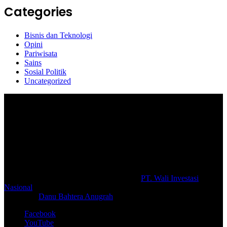
Categories
Bisnis dan Teknologi
Opini
Pariwisata
Sains
Sosial Politik
Uncategorized
Selamat Datang di portal Prolifik.id, merupakan media online yang
mengulas berbagai aktifitas masyarakat dan pemerintahan di sekitar
anda, semoga media kami dapat memberikan pencerahan terhadap
berbagai macam informasi secara aktual dan terpercaya.
#prolifik.id_mencerahkan
© Copyright 2026, All Rights Reserved |
PT. Wali Investasi
Nasional
Create By
Danu Bahtera Anugrah
Facebook
YouTube