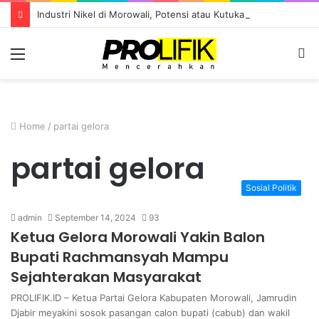
Industri Nikel di Morowali, Potensi atau Kutukan Sumber Daya?
Menu
S
fo
Home
/
partai gelora
partai gelora
Sosial Politik
admin
September 14, 2024
93
Ketua Gelora Morowali Yakin Balon
Bupati Rachmansyah Mampu
Sejahterakan Masyarakat
PROLIFIK.ID – Ketua Partai Gelora Kabupaten Morowali, Jamrudin
Djabir meyakini sosok pasangan calon bupati (cabub) dan wakil