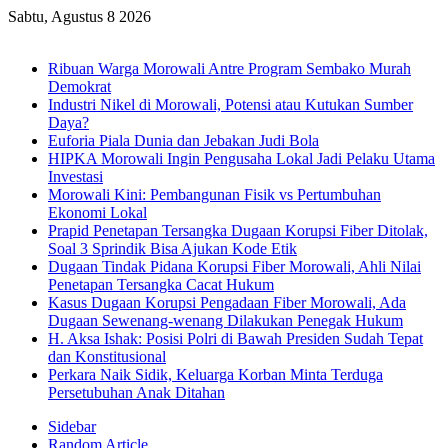
Sabtu, Agustus 8 2026
Breaking News
Ribuan Warga Morowali Antre Program Sembako Murah
Demokrat
Industri Nikel di Morowali, Potensi atau Kutukan Sumber
Daya?
Euforia Piala Dunia dan Jebakan Judi Bola
HIPKA Morowali Ingin Pengusaha Lokal Jadi Pelaku Utama
Investasi
Morowali Kini: Pembangunan Fisik vs Pertumbuhan
Ekonomi Lokal
Prapid Penetapan Tersangka Dugaan Korupsi Fiber Ditolak,
Soal 3 Sprindik Bisa Ajukan Kode Etik
Dugaan Tindak Pidana Korupsi Fiber Morowali, Ahli Nilai
Penetapan Tersangka Cacat Hukum
Kasus Dugaan Korupsi Pengadaan Fiber Morowali, Ada
Dugaan Sewenang-wenang Dilakukan Penegak Hukum
H. Aksa Ishak: Posisi Polri di Bawah Presiden Sudah Tepat
dan Konstitusional
Perkara Naik Sidik, Keluarga Korban Minta Terduga
Persetubuhan Anak Ditahan
Sidebar
Random Article