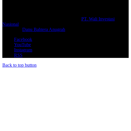
#prolifik.id_mencerahkan
© Copyright 2026, All Rights Reserved |
PT. Wali Investasi
Nasional
Create By
Danu Bahtera Anugrah
Facebook
YouTube
Instagram
RSS
Back to top button