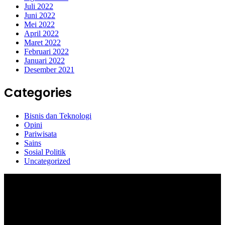
Juli 2022
Juni 2022
Mei 2022
April 2022
Maret 2022
Februari 2022
Januari 2022
Desember 2021
Categories
Bisnis dan Teknologi
Opini
Pariwisata
Sains
Sosial Politik
Uncategorized
Selamat Datang di portal Prolifik.id, merupakan media online yang
mengulas berbagai aktifitas masyarakat dan pemerintahan di sekitar
anda, semoga media kami dapat memberikan pencerahan terhadap
berbagai macam informasi secara aktual dan terpercaya.