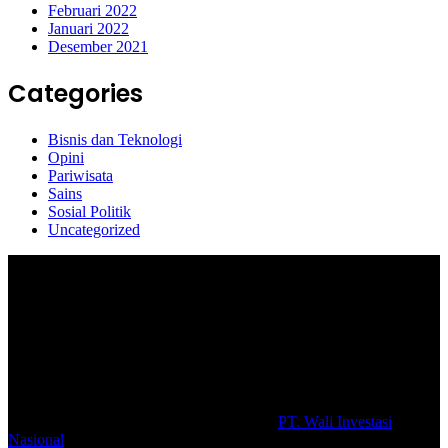
Februari 2022
Januari 2022
Desember 2021
Categories
Bisnis dan Teknologi
Opini
Pariwisata
Sains
Sosial Politik
Uncategorized
Selamat Datang di portal Prolifik.id, merupakan media online yang
mengulas berbagai aktifitas masyarakat dan pemerintahan di sekitar
anda, semoga media kami dapat memberikan pencerahan terhadap
berbagai macam informasi secara aktual dan terpercaya.
#prolifik.id_mencerahkan
© Copyright 2026, All Rights Reserved |
PT. Wali Investasi
Nasional