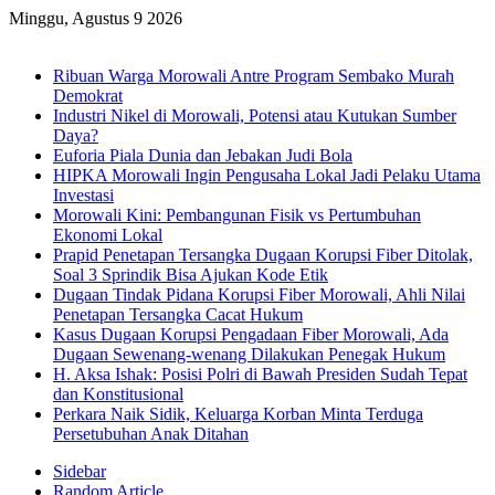
Minggu, Agustus 9 2026
Breaking News
Ribuan Warga Morowali Antre Program Sembako Murah
Demokrat
Industri Nikel di Morowali, Potensi atau Kutukan Sumber
Daya?
Euforia Piala Dunia dan Jebakan Judi Bola
HIPKA Morowali Ingin Pengusaha Lokal Jadi Pelaku Utama
Investasi
Morowali Kini: Pembangunan Fisik vs Pertumbuhan
Ekonomi Lokal
Prapid Penetapan Tersangka Dugaan Korupsi Fiber Ditolak,
Soal 3 Sprindik Bisa Ajukan Kode Etik
Dugaan Tindak Pidana Korupsi Fiber Morowali, Ahli Nilai
Penetapan Tersangka Cacat Hukum
Kasus Dugaan Korupsi Pengadaan Fiber Morowali, Ada
Dugaan Sewenang-wenang Dilakukan Penegak Hukum
H. Aksa Ishak: Posisi Polri di Bawah Presiden Sudah Tepat
dan Konstitusional
Perkara Naik Sidik, Keluarga Korban Minta Terduga
Persetubuhan Anak Ditahan
Sidebar
Random Article