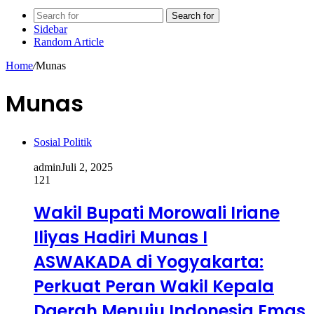
Search for
Sidebar
Random Article
Home
/
Munas
Munas
Sosial Politik
admin
Juli 2, 2025
121
Wakil Bupati Morowali Iriane
Iliyas Hadiri Munas I
ASWAKADA di Yogyakarta:
Perkuat Peran Wakil Kepala
Daerah Menuju Indonesia Emas