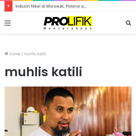
Industri Nikel di Morowali, Potensi atau Kutukan Sumber Daya?
Menu
S
fo
Home
/
muhlis katili
muhlis katili