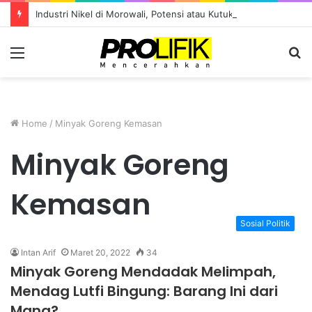
Industri Nikel di Morowali, Potensi atau Kutukan Sumber Daya?
Menu
S
fo
Home
/
Minyak Goreng Kemasan
Minyak Goreng
Kemasan
Sosial Politik
Intan Arif
Maret 20, 2022
34
Minyak Goreng Mendadak Melimpah,
Mendag Lutfi Bingung: Barang Ini dari
Mana?