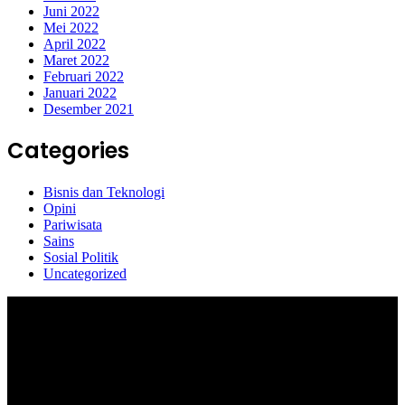
Juni 2022
Mei 2022
April 2022
Maret 2022
Februari 2022
Januari 2022
Desember 2021
Categories
Bisnis dan Teknologi
Opini
Pariwisata
Sains
Sosial Politik
Uncategorized
Selamat Datang di portal Prolifik.id, merupakan media online yang
mengulas berbagai aktifitas masyarakat dan pemerintahan di sekitar
anda, semoga media kami dapat memberikan pencerahan terhadap
berbagai macam informasi secara aktual dan terpercaya.
#prolifik.id_mencerahkan