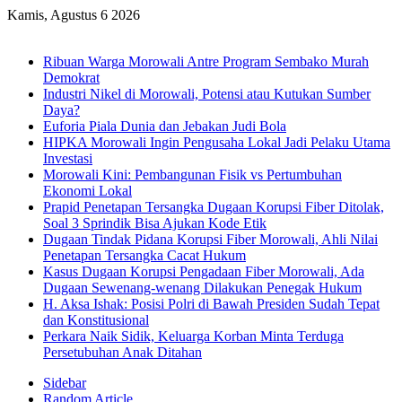
Kamis, Agustus 6 2026
Breaking News
Ribuan Warga Morowali Antre Program Sembako Murah
Demokrat
Industri Nikel di Morowali, Potensi atau Kutukan Sumber
Daya?
Euforia Piala Dunia dan Jebakan Judi Bola
HIPKA Morowali Ingin Pengusaha Lokal Jadi Pelaku Utama
Investasi
Morowali Kini: Pembangunan Fisik vs Pertumbuhan
Ekonomi Lokal
Prapid Penetapan Tersangka Dugaan Korupsi Fiber Ditolak,
Soal 3 Sprindik Bisa Ajukan Kode Etik
Dugaan Tindak Pidana Korupsi Fiber Morowali, Ahli Nilai
Penetapan Tersangka Cacat Hukum
Kasus Dugaan Korupsi Pengadaan Fiber Morowali, Ada
Dugaan Sewenang-wenang Dilakukan Penegak Hukum
H. Aksa Ishak: Posisi Polri di Bawah Presiden Sudah Tepat
dan Konstitusional
Perkara Naik Sidik, Keluarga Korban Minta Terduga
Persetubuhan Anak Ditahan
Sidebar
Random Article