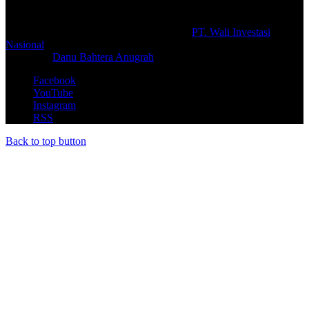
© Copyright 2026, All Rights Reserved |
PT. Wali Investasi
Nasional
Create By
Danu Bahtera Anugrah
Facebook
YouTube
Instagram
RSS
Back to top button