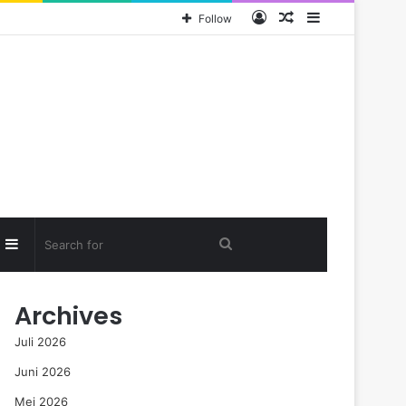
Log
Random
Sidebar
Follow
In
Article
Random
Sidebar
Search
rticle
for
Archives
Juli 2026
Juni 2026
Mei 2026