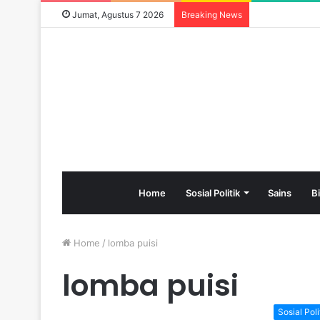
Jumat, Agustus 7 2026
Breaking News
Home
Sosial Politik
Sains
B
Home
/
lomba puisi
lomba puisi
Sosial Poli