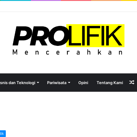
isnis dan Teknologi
Pariwisata
Opini
Tentang Kami
A
tik