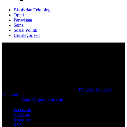
Bisnis dan Teknologi
Opini
Pariwisata
Sains
Sosial Politik
Uncategorized
Selamat Datang di portal Prolifik.id, merupakan media online yang
mengulas berbagai aktifitas masyarakat dan pemerintahan di sekitar
anda, semoga media kami dapat memberikan pencerahan terhadap
berbagai macam informasi secara aktual dan terpercaya.
#prolifik.id_mencerahkan
© Copyright 2026, All Rights Reserved |
PT. Wali Investasi
Nasional
Create By
Danu Bahtera Anugrah
Facebook
YouTube
Instagram
RSS