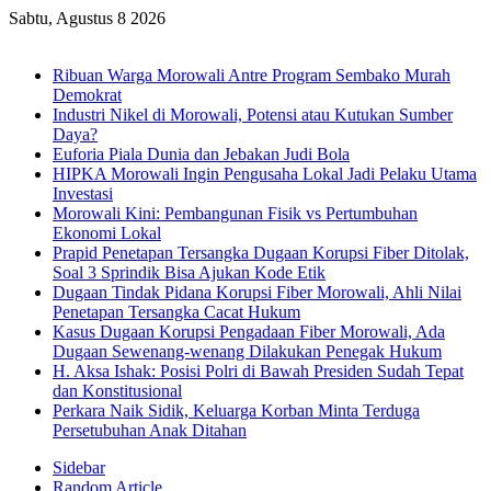
Sabtu, Agustus 8 2026
Breaking News
Ribuan Warga Morowali Antre Program Sembako Murah
Demokrat
Industri Nikel di Morowali, Potensi atau Kutukan Sumber
Daya?
Euforia Piala Dunia dan Jebakan Judi Bola
HIPKA Morowali Ingin Pengusaha Lokal Jadi Pelaku Utama
Investasi
Morowali Kini: Pembangunan Fisik vs Pertumbuhan
Ekonomi Lokal
Prapid Penetapan Tersangka Dugaan Korupsi Fiber Ditolak,
Soal 3 Sprindik Bisa Ajukan Kode Etik
Dugaan Tindak Pidana Korupsi Fiber Morowali, Ahli Nilai
Penetapan Tersangka Cacat Hukum
Kasus Dugaan Korupsi Pengadaan Fiber Morowali, Ada
Dugaan Sewenang-wenang Dilakukan Penegak Hukum
H. Aksa Ishak: Posisi Polri di Bawah Presiden Sudah Tepat
dan Konstitusional
Perkara Naik Sidik, Keluarga Korban Minta Terduga
Persetubuhan Anak Ditahan
Sidebar
Random Article