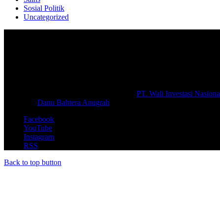
Sosial Politik
Uncategorized
Selamat Datang di portal Prolifik.id, merupakan media online yang 
macam informasi secara aktual dan terpercaya.
#prolifik.id_mencerahkan
© Copyright 2026, All Rights Reserved |
PT. Wali Investasi Nasiona
Create By
Danu Bahtera Anugrah
Facebook
YouTube
Instagram
RSS
Back to top button