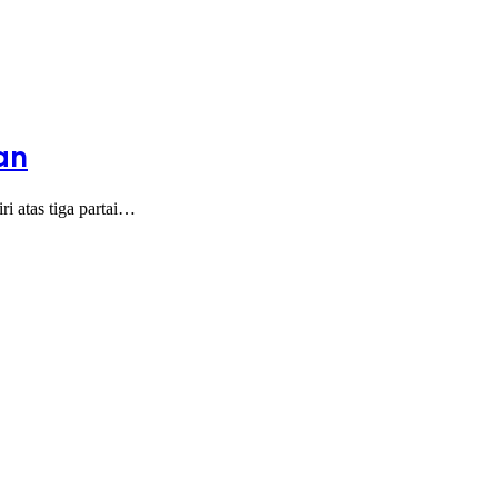
an
i atas tiga partai…