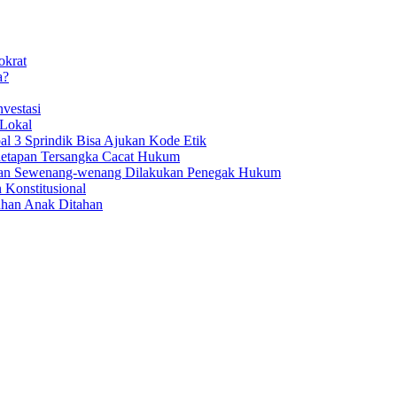
okrat
a?
vestasi
 Lokal
al 3 Sprindik Bisa Ajukan Kode Etik
enetapan Tersangka Cacat Hukum
aan Sewenang-wenang Dilakukan Penegak Hukum
 Konstitusional
uhan Anak Ditahan