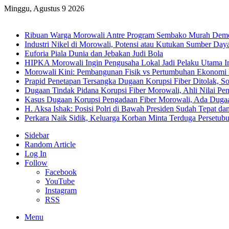
Minggu, Agustus 9 2026
Breaking News
Ribuan Warga Morowali Antre Program Sembako Murah Dem
Industri Nikel di Morowali, Potensi atau Kutukan Sumber Day
Euforia Piala Dunia dan Jebakan Judi Bola
HIPKA Morowali Ingin Pengusaha Lokal Jadi Pelaku Utama In
Morowali Kini: Pembangunan Fisik vs Pertumbuhan Ekonomi
Prapid Penetapan Tersangka Dugaan Korupsi Fiber Ditolak, So
Dugaan Tindak Pidana Korupsi Fiber Morowali, Ahli Nilai P
Kasus Dugaan Korupsi Pengadaan Fiber Morowali, Ada Dug
H. Aksa Ishak: Posisi Polri di Bawah Presiden Sudah Tepat dan
Perkara Naik Sidik, Keluarga Korban Minta Terduga Persetub
Sidebar
Random Article
Log In
Follow
Facebook
YouTube
Instagram
RSS
Menu