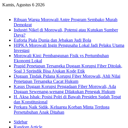
Kamis, Agustus 6 2026
Breaking News
Ribuan Warga Morowali Antre Program Sembako Murah
Demokrat
Industri Nikel di Morowali, Potensi atau Kutukan Sumber
Daya?
Euforia Piala Dunia dan Jebakan Judi Bola
HIPKA Morowali Ingin Pengusaha Lokal Jadi Pelaku Utama
Investasi
Morowali Kini: Pembangunan Fisik vs Pertumbuhan
Ekonomi Lokal
Prapid Penetapan Tersangka Dugaan Korupsi Fiber Ditolak,
Soal 3 Sprindik Bisa Ajukan Kode Etik
Dugaan Tindak Pidana Korupsi Fiber Morowali, Ahli Nilai
Penetapan Tersangka Cacat Hukum
Kasus Dugaan Korupsi Pengadaan Fiber Morowali, Ada
Dugaan Sewenang-wenang Dilakukan Penegak Hukum
H. Aksa Ishak: Posisi Polri di Bawah Presiden Sudah Tepat
dan Konstitusional
Perkara Naik Sidik, Keluarga Korban Minta Terduga
Persetubuhan Anak Ditahan
Sidebar
Random Article