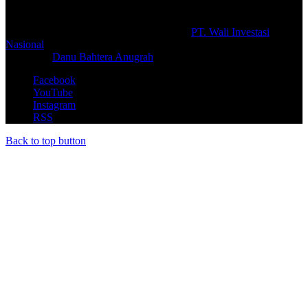
© Copyright 2026, All Rights Reserved |
PT. Wali Investasi
Nasional
Create By
Danu Bahtera Anugrah
Facebook
YouTube
Instagram
RSS
Back to top button