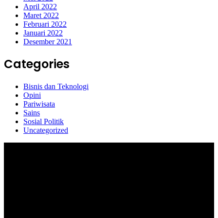
April 2022
Maret 2022
Februari 2022
Januari 2022
Desember 2021
Categories
Bisnis dan Teknologi
Opini
Pariwisata
Sains
Sosial Politik
Uncategorized
Selamat Datang di portal Prolifik.id, merupakan media online yang
mengulas berbagai aktifitas masyarakat dan pemerintahan di sekitar
anda, semoga media kami dapat memberikan pencerahan terhadap
berbagai macam informasi secara aktual dan terpercaya.
#prolifik.id_mencerahkan