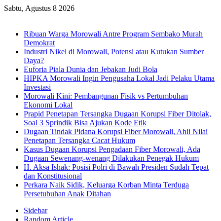
Sabtu, Agustus 8 2026
Breaking News
Ribuan Warga Morowali Antre Program Sembako Murah
Demokrat
Industri Nikel di Morowali, Potensi atau Kutukan Sumber
Daya?
Euforia Piala Dunia dan Jebakan Judi Bola
HIPKA Morowali Ingin Pengusaha Lokal Jadi Pelaku Utama
Investasi
Morowali Kini: Pembangunan Fisik vs Pertumbuhan
Ekonomi Lokal
Prapid Penetapan Tersangka Dugaan Korupsi Fiber Ditolak,
Soal 3 Sprindik Bisa Ajukan Kode Etik
Dugaan Tindak Pidana Korupsi Fiber Morowali, Ahli Nilai
Penetapan Tersangka Cacat Hukum
Kasus Dugaan Korupsi Pengadaan Fiber Morowali, Ada
Dugaan Sewenang-wenang Dilakukan Penegak Hukum
H. Aksa Ishak: Posisi Polri di Bawah Presiden Sudah Tepat
dan Konstitusional
Perkara Naik Sidik, Keluarga Korban Minta Terduga
Persetubuhan Anak Ditahan
Sidebar
Random Article