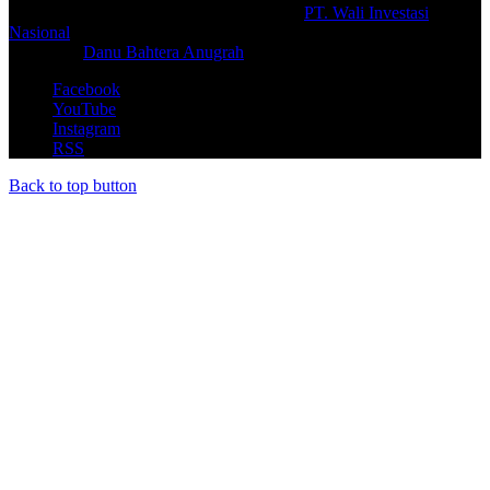
© Copyright 2026, All Rights Reserved |
PT. Wali Investasi
Nasional
Create By
Danu Bahtera Anugrah
Facebook
YouTube
Instagram
RSS
Back to top button