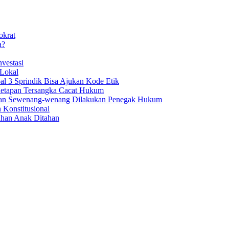
okrat
a?
vestasi
 Lokal
al 3 Sprindik Bisa Ajukan Kode Etik
enetapan Tersangka Cacat Hukum
aan Sewenang-wenang Dilakukan Penegak Hukum
 Konstitusional
uhan Anak Ditahan