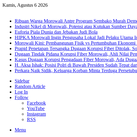
Kamis, Agustus 6 2026
Breaking News
Ribuan Warga Morowali Antre Program Sembako Murah Dem
Industri Nikel di Morowali, Potensi atau Kutukan Sumber Day
Euforia Piala Dunia dan Jebakan Judi Bola
HIPKA Morowali Ingin Pengusaha Lokal Jadi Pelaku Utama In
Morowali Kini: Pembangunan Fisik vs Pertumbuhan Ekonomi
Prapid Penetapan Tersangka Dugaan Korupsi Fiber Ditolak, So
Dugaan Tindak Pidana Korupsi Fiber Morowali, Ahli Nilai P
Kasus Dugaan Korupsi Pengadaan Fiber Morowali, Ada Dug
H. Aksa Ishak: Posisi Polri di Bawah Presiden Sudah Tepat dan
Perkara Naik Sidik, Keluarga Korban Minta Terduga Persetub
Sidebar
Random Article
Log In
Follow
Facebook
YouTube
Instagram
RSS
Menu