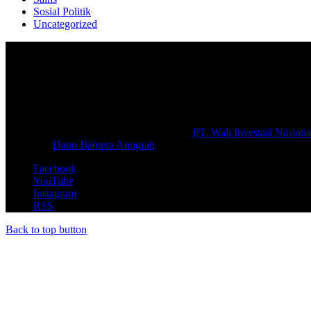
Sosial Politik
Uncategorized
Selamat Datang di portal Prolifik.id, merupakan media online yang 
macam informasi secara aktual dan terpercaya.
#prolifik.id_mencerahkan
© Copyright 2026, All Rights Reserved |
PT. Wali Investasi Nasiona
Create By
Danu Bahtera Anugrah
Facebook
YouTube
Instagram
RSS
Back to top button