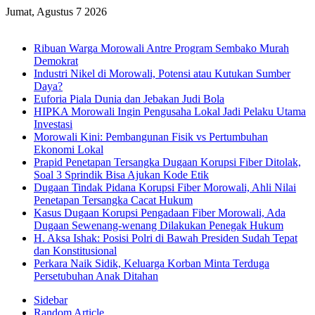
Jumat, Agustus 7 2026
Breaking News
Ribuan Warga Morowali Antre Program Sembako Murah
Demokrat
Industri Nikel di Morowali, Potensi atau Kutukan Sumber
Daya?
Euforia Piala Dunia dan Jebakan Judi Bola
HIPKA Morowali Ingin Pengusaha Lokal Jadi Pelaku Utama
Investasi
Morowali Kini: Pembangunan Fisik vs Pertumbuhan
Ekonomi Lokal
Prapid Penetapan Tersangka Dugaan Korupsi Fiber Ditolak,
Soal 3 Sprindik Bisa Ajukan Kode Etik
Dugaan Tindak Pidana Korupsi Fiber Morowali, Ahli Nilai
Penetapan Tersangka Cacat Hukum
Kasus Dugaan Korupsi Pengadaan Fiber Morowali, Ada
Dugaan Sewenang-wenang Dilakukan Penegak Hukum
H. Aksa Ishak: Posisi Polri di Bawah Presiden Sudah Tepat
dan Konstitusional
Perkara Naik Sidik, Keluarga Korban Minta Terduga
Persetubuhan Anak Ditahan
Sidebar
Random Article