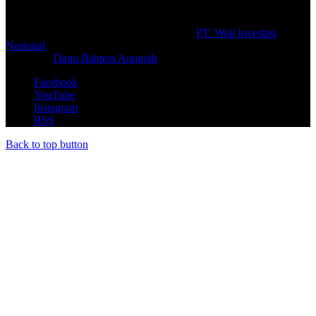
© Copyright 2026, All Rights Reserved |
PT. Wali Investasi
Nasional
Create By
Danu Bahtera Anugrah
Facebook
YouTube
Instagram
RSS
Back to top button