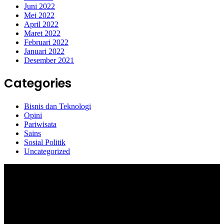
Juni 2022
Mei 2022
April 2022
Maret 2022
Februari 2022
Januari 2022
Desember 2021
Categories
Bisnis dan Teknologi
Opini
Pariwisata
Sains
Sosial Politik
Uncategorized
Selamat Datang di portal Prolifik.id, merupakan media online yang
mengulas berbagai aktifitas masyarakat dan pemerintahan di sekitar
anda, semoga media kami dapat memberikan pencerahan terhadap
berbagai macam informasi secara aktual dan terpercaya.
#prolifik.id_mencerahkan