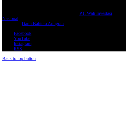
© Copyright 2026, All Rights Reserved |
PT. Wali Investasi
Nasional
Create By
Danu Bahtera Anugrah
Facebook
YouTube
Instagram
RSS
Back to top button