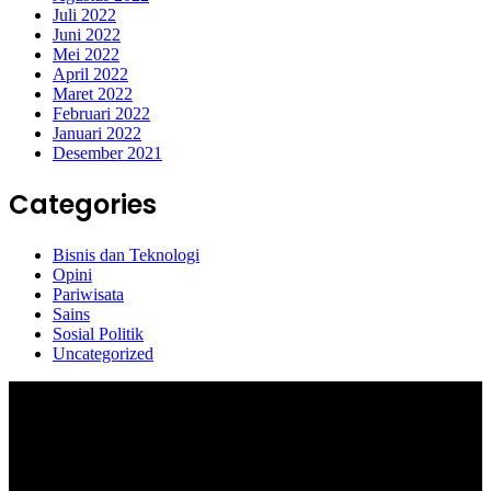
Juli 2022
Juni 2022
Mei 2022
April 2022
Maret 2022
Februari 2022
Januari 2022
Desember 2021
Categories
Bisnis dan Teknologi
Opini
Pariwisata
Sains
Sosial Politik
Uncategorized
Selamat Datang di portal Prolifik.id, merupakan media online yang
mengulas berbagai aktifitas masyarakat dan pemerintahan di sekitar
anda, semoga media kami dapat memberikan pencerahan terhadap
berbagai macam informasi secara aktual dan terpercaya.