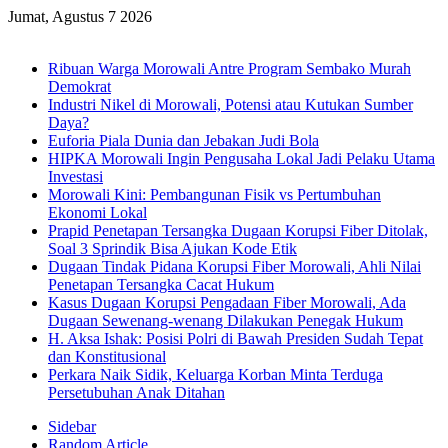
Jumat, Agustus 7 2026
Breaking News
Ribuan Warga Morowali Antre Program Sembako Murah
Demokrat
Industri Nikel di Morowali, Potensi atau Kutukan Sumber
Daya?
Euforia Piala Dunia dan Jebakan Judi Bola
HIPKA Morowali Ingin Pengusaha Lokal Jadi Pelaku Utama
Investasi
Morowali Kini: Pembangunan Fisik vs Pertumbuhan
Ekonomi Lokal
Prapid Penetapan Tersangka Dugaan Korupsi Fiber Ditolak,
Soal 3 Sprindik Bisa Ajukan Kode Etik
Dugaan Tindak Pidana Korupsi Fiber Morowali, Ahli Nilai
Penetapan Tersangka Cacat Hukum
Kasus Dugaan Korupsi Pengadaan Fiber Morowali, Ada
Dugaan Sewenang-wenang Dilakukan Penegak Hukum
H. Aksa Ishak: Posisi Polri di Bawah Presiden Sudah Tepat
dan Konstitusional
Perkara Naik Sidik, Keluarga Korban Minta Terduga
Persetubuhan Anak Ditahan
Sidebar
Random Article