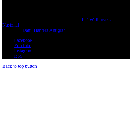
#prolifik.id_mencerahkan
© Copyright 2026, All Rights Reserved |
PT. Wali Investasi
Nasional
Create By
Danu Bahtera Anugrah
Facebook
YouTube
Instagram
RSS
Back to top button