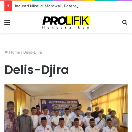
Industri Nikel di Morowali, Potensi atau Kutukan Sumber Daya?
Menu
S
fo
Home
/
Delis-Djira
Delis-Djira