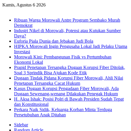
Kamis, Agustus 6 2026
Breaking News
Ribuan Warga Morowali Antre Program Sembako Murah
Demokrat
Industri Nikel di Morowali, Potensi atau Kutukan Sumber
Daya?
Euforia Piala Dunia dan Jebakan Judi Bola
HIPKA Morowali Ingin Pengusaha Lokal Jadi Pelaku Utama
Investasi
Morowali Kini: Pembangunan Fisik vs Pertumbuhan
Ekonomi Lokal
Prapid Penetapan Tersangka Dugaan Korupsi Fiber Ditolak,
Soal 3 Sprindik Bisa Ajukan Kode Etik
Dugaan Tindak Pidana Korupsi Fiber Morowali, Ahli Nilai
Penetapan Tersangka Cacat Hukum
Kasus Dugaan Korupsi Pengadaan Fiber Morowali, Ada
Dugaan Sewenang-wenang Dilakukan Penegak Hukum
H. Aksa Ishak: Posisi Polri di Bawah Presiden Sudah Tepat
dan Konstitusional
Perkara Naik Sidik, Keluarga Korban Minta Terduga
Persetubuhan Anak Ditahan
Sidebar
Random Article