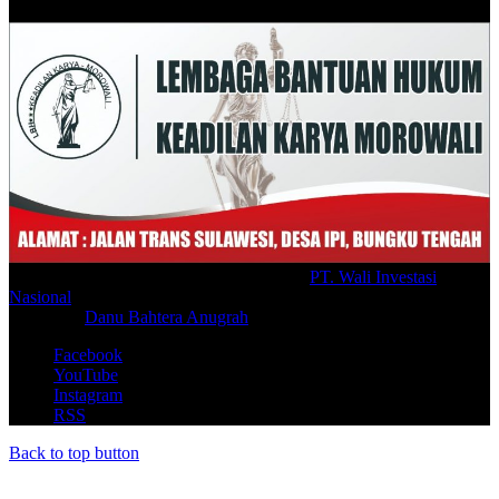
© Copyright 2026, All Rights Reserved |
PT. Wali Investasi
Nasional
Create By
Danu Bahtera Anugrah
Facebook
YouTube
Instagram
RSS
Back to top button