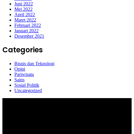
Juni 2022
Mei 2022
April 2022
Maret 2022
Februari 2022
Januari 2022
Desember 2021
Categories
Bisnis dan Teknologi
Opini
Pariwisata
Sains
Sosial Politik
Uncategorized
Selamat Datang di portal Prolifik.id, merupakan media online yang
mengulas berbagai aktifitas masyarakat dan pemerintahan di sekitar
anda, semoga media kami dapat memberikan pencerahan terhadap
berbagai macam informasi secara aktual dan terpercaya.
#prolifik.id_mencerahkan