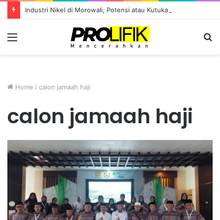
Industri Nikel di Morowali, Potensi atau Kutukan Sumber Daya?
Menu
S
fo
Home
/
calon jamaah haji
calon jamaah haji