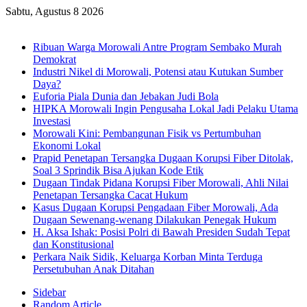
Sabtu, Agustus 8 2026
Breaking News
Ribuan Warga Morowali Antre Program Sembako Murah
Demokrat
Industri Nikel di Morowali, Potensi atau Kutukan Sumber
Daya?
Euforia Piala Dunia dan Jebakan Judi Bola
HIPKA Morowali Ingin Pengusaha Lokal Jadi Pelaku Utama
Investasi
Morowali Kini: Pembangunan Fisik vs Pertumbuhan
Ekonomi Lokal
Prapid Penetapan Tersangka Dugaan Korupsi Fiber Ditolak,
Soal 3 Sprindik Bisa Ajukan Kode Etik
Dugaan Tindak Pidana Korupsi Fiber Morowali, Ahli Nilai
Penetapan Tersangka Cacat Hukum
Kasus Dugaan Korupsi Pengadaan Fiber Morowali, Ada
Dugaan Sewenang-wenang Dilakukan Penegak Hukum
H. Aksa Ishak: Posisi Polri di Bawah Presiden Sudah Tepat
dan Konstitusional
Perkara Naik Sidik, Keluarga Korban Minta Terduga
Persetubuhan Anak Ditahan
Sidebar
Random Article