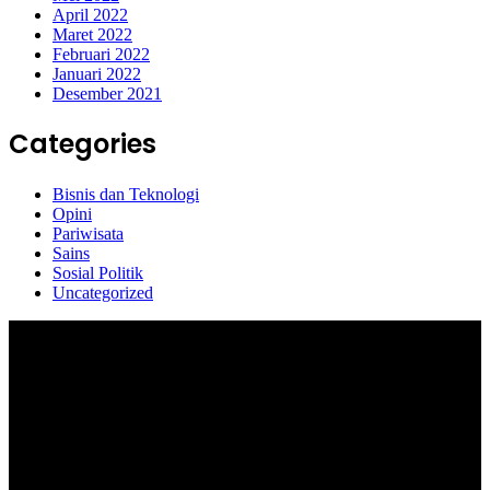
April 2022
Maret 2022
Februari 2022
Januari 2022
Desember 2021
Categories
Bisnis dan Teknologi
Opini
Pariwisata
Sains
Sosial Politik
Uncategorized
Selamat Datang di portal Prolifik.id, merupakan media online yang
mengulas berbagai aktifitas masyarakat dan pemerintahan di sekitar
anda, semoga media kami dapat memberikan pencerahan terhadap
berbagai macam informasi secara aktual dan terpercaya.
#prolifik.id_mencerahkan