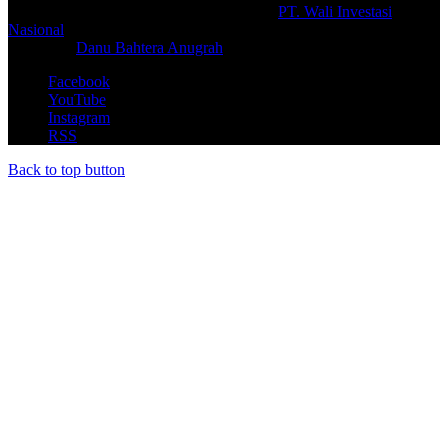
© Copyright 2026, All Rights Reserved |
PT. Wali Investasi
Nasional
Create By
Danu Bahtera Anugrah
Facebook
YouTube
Instagram
RSS
Back to top button