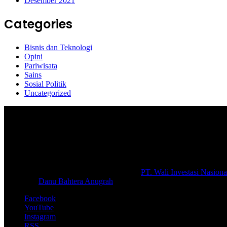
Desember 2021
Categories
Bisnis dan Teknologi
Opini
Pariwisata
Sains
Sosial Politik
Uncategorized
Selamat Datang di portal Prolifik.id, merupakan media online yang 
macam informasi secara aktual dan terpercaya.
#prolifik.id_mencerahkan
© Copyright 2026, All Rights Reserved |
PT. Wali Investasi Nasiona
Create By
Danu Bahtera Anugrah
Facebook
YouTube
Instagram
RSS