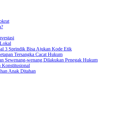
okrat
a?
vestasi
 Lokal
al 3 Sprindik Bisa Ajukan Kode Etik
enetapan Tersangka Cacat Hukum
aan Sewenang-wenang Dilakukan Penegak Hukum
 Konstitusional
uhan Anak Ditahan