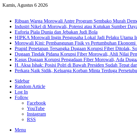
Kamis, Agustus 6 2026
Breaking News
Ribuan Warga Morowali Antre Program Sembako Murah Dem
Industri Nikel di Morowali, Potensi atau Kutukan Sumber Day
Euforia Piala Dunia dan Jebakan Judi Bola
HIPKA Morowali Ingin Pengusaha Lokal Jadi Pelaku Utama In
Morowali Kini: Pembangunan Fisik vs Pertumbuhan Ekonomi
Prapid Penetapan Tersangka Dugaan Korupsi Fiber Ditolak, So
Dugaan Tindak Pidana Korupsi Fiber Morowali, Ahli Nilai P
Kasus Dugaan Korupsi Pengadaan Fiber Morowali, Ada Dug
H. Aksa Ishak: Posisi Polri di Bawah Presiden Sudah Tepat dan
Perkara Naik Sidik, Keluarga Korban Minta Terduga Persetub
Sidebar
Random Article
Log In
Follow
Facebook
YouTube
Instagram
RSS
Menu