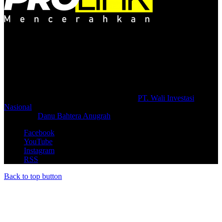
Selamat Datang di portal Prolifik.id, merupakan media online yang
mengulas berbagai aktifitas masyarakat dan pemerintahan di sekitar
anda, semoga media kami dapat memberikan pencerahan terhadap
berbagai macam informasi secara aktual dan terpercaya.
#prolifik.id_mencerahkan
© Copyright 2026, All Rights Reserved |
PT. Wali Investasi
Nasional
Create By
Danu Bahtera Anugrah
Facebook
YouTube
Instagram
RSS
Back to top button