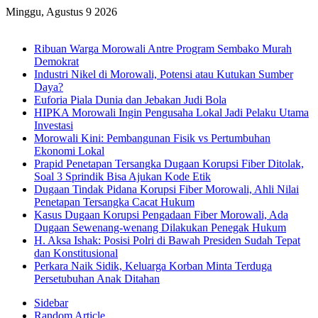
Minggu, Agustus 9 2026
Breaking News
Ribuan Warga Morowali Antre Program Sembako Murah
Demokrat
Industri Nikel di Morowali, Potensi atau Kutukan Sumber
Daya?
Euforia Piala Dunia dan Jebakan Judi Bola
HIPKA Morowali Ingin Pengusaha Lokal Jadi Pelaku Utama
Investasi
Morowali Kini: Pembangunan Fisik vs Pertumbuhan
Ekonomi Lokal
Prapid Penetapan Tersangka Dugaan Korupsi Fiber Ditolak,
Soal 3 Sprindik Bisa Ajukan Kode Etik
Dugaan Tindak Pidana Korupsi Fiber Morowali, Ahli Nilai
Penetapan Tersangka Cacat Hukum
Kasus Dugaan Korupsi Pengadaan Fiber Morowali, Ada
Dugaan Sewenang-wenang Dilakukan Penegak Hukum
H. Aksa Ishak: Posisi Polri di Bawah Presiden Sudah Tepat
dan Konstitusional
Perkara Naik Sidik, Keluarga Korban Minta Terduga
Persetubuhan Anak Ditahan
Sidebar
Random Article