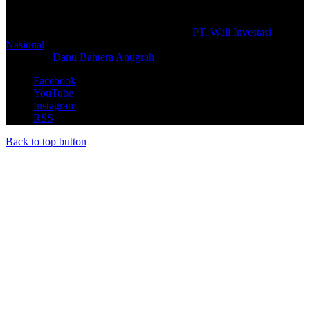
© Copyright 2026, All Rights Reserved |
PT. Wali Investasi
Nasional
Create By
Danu Bahtera Anugrah
Facebook
YouTube
Instagram
RSS
Back to top button