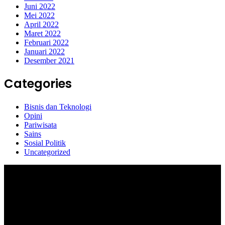
Juni 2022
Mei 2022
April 2022
Maret 2022
Februari 2022
Januari 2022
Desember 2021
Categories
Bisnis dan Teknologi
Opini
Pariwisata
Sains
Sosial Politik
Uncategorized
Selamat Datang di portal Prolifik.id, merupakan media online yang
mengulas berbagai aktifitas masyarakat dan pemerintahan di sekitar
anda, semoga media kami dapat memberikan pencerahan terhadap
berbagai macam informasi secara aktual dan terpercaya.
#prolifik.id_mencerahkan