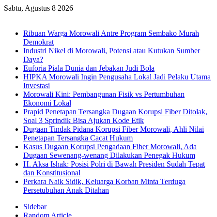
Sabtu, Agustus 8 2026
Breaking News
Ribuan Warga Morowali Antre Program Sembako Murah
Demokrat
Industri Nikel di Morowali, Potensi atau Kutukan Sumber
Daya?
Euforia Piala Dunia dan Jebakan Judi Bola
HIPKA Morowali Ingin Pengusaha Lokal Jadi Pelaku Utama
Investasi
Morowali Kini: Pembangunan Fisik vs Pertumbuhan
Ekonomi Lokal
Prapid Penetapan Tersangka Dugaan Korupsi Fiber Ditolak,
Soal 3 Sprindik Bisa Ajukan Kode Etik
Dugaan Tindak Pidana Korupsi Fiber Morowali, Ahli Nilai
Penetapan Tersangka Cacat Hukum
Kasus Dugaan Korupsi Pengadaan Fiber Morowali, Ada
Dugaan Sewenang-wenang Dilakukan Penegak Hukum
H. Aksa Ishak: Posisi Polri di Bawah Presiden Sudah Tepat
dan Konstitusional
Perkara Naik Sidik, Keluarga Korban Minta Terduga
Persetubuhan Anak Ditahan
Sidebar
Random Article