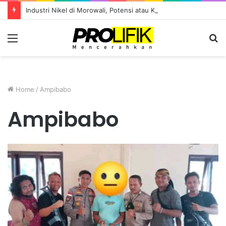
Industri Nikel di Morowali, Potensi atau Kutukan Sumber Daya?
Menu
S
fo
Home
/
Ampibabo
Ampibabo