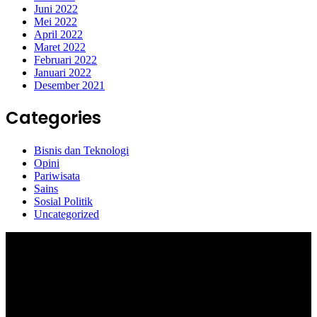
Juni 2022
Mei 2022
April 2022
Maret 2022
Februari 2022
Januari 2022
Desember 2021
Categories
Bisnis dan Teknologi
Opini
Pariwisata
Sains
Sosial Politik
Uncategorized
Selamat Datang di portal Prolifik.id, merupakan media online yang
mengulas berbagai aktifitas masyarakat dan pemerintahan di sekitar
anda, semoga media kami dapat memberikan pencerahan terhadap
berbagai macam informasi secara aktual dan terpercaya.
#prolifik.id_mencerahkan