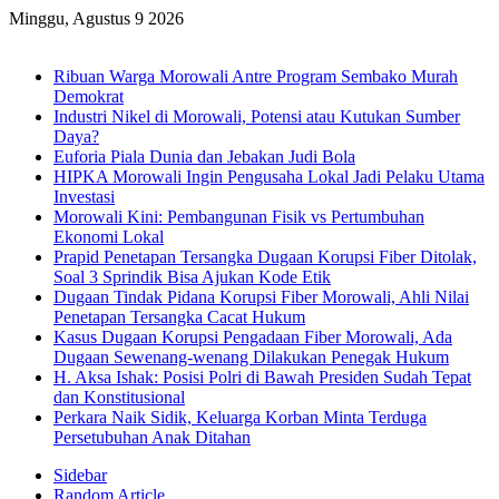
Minggu, Agustus 9 2026
Breaking News
Ribuan Warga Morowali Antre Program Sembako Murah
Demokrat
Industri Nikel di Morowali, Potensi atau Kutukan Sumber
Daya?
Euforia Piala Dunia dan Jebakan Judi Bola
HIPKA Morowali Ingin Pengusaha Lokal Jadi Pelaku Utama
Investasi
Morowali Kini: Pembangunan Fisik vs Pertumbuhan
Ekonomi Lokal
Prapid Penetapan Tersangka Dugaan Korupsi Fiber Ditolak,
Soal 3 Sprindik Bisa Ajukan Kode Etik
Dugaan Tindak Pidana Korupsi Fiber Morowali, Ahli Nilai
Penetapan Tersangka Cacat Hukum
Kasus Dugaan Korupsi Pengadaan Fiber Morowali, Ada
Dugaan Sewenang-wenang Dilakukan Penegak Hukum
H. Aksa Ishak: Posisi Polri di Bawah Presiden Sudah Tepat
dan Konstitusional
Perkara Naik Sidik, Keluarga Korban Minta Terduga
Persetubuhan Anak Ditahan
Sidebar
Random Article