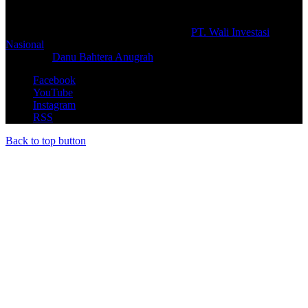
© Copyright 2026, All Rights Reserved |
PT. Wali Investasi
Nasional
Create By
Danu Bahtera Anugrah
Facebook
YouTube
Instagram
RSS
Back to top button