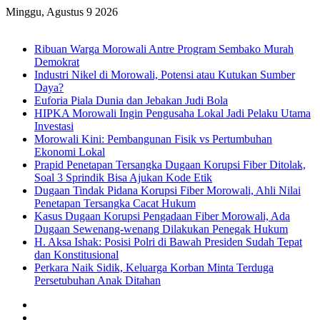
Minggu, Agustus 9 2026
Breaking News
Ribuan Warga Morowali Antre Program Sembako Murah
Demokrat
Industri Nikel di Morowali, Potensi atau Kutukan Sumber
Daya?
Euforia Piala Dunia dan Jebakan Judi Bola
HIPKA Morowali Ingin Pengusaha Lokal Jadi Pelaku Utama
Investasi
Morowali Kini: Pembangunan Fisik vs Pertumbuhan
Ekonomi Lokal
Prapid Penetapan Tersangka Dugaan Korupsi Fiber Ditolak,
Soal 3 Sprindik Bisa Ajukan Kode Etik
Dugaan Tindak Pidana Korupsi Fiber Morowali, Ahli Nilai
Penetapan Tersangka Cacat Hukum
Kasus Dugaan Korupsi Pengadaan Fiber Morowali, Ada
Dugaan Sewenang-wenang Dilakukan Penegak Hukum
H. Aksa Ishak: Posisi Polri di Bawah Presiden Sudah Tepat
dan Konstitusional
Perkara Naik Sidik, Keluarga Korban Minta Terduga
Persetubuhan Anak Ditahan
Sidebar
Random