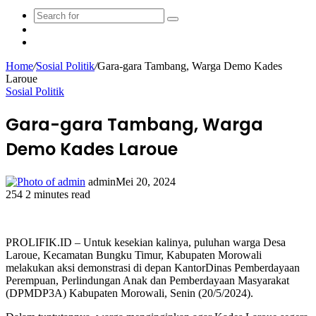
Search
Sidebar
for
Random
Article
Home
/
Sosial Politik
/
Gara-gara Tambang, Warga Demo Kades
Laroue
Sosial Politik
Gara-gara Tambang, Warga
Demo Kades Laroue
admin
Mei 20, 2024
254
2 minutes read
Facebook
Twitter
LinkedIn
WhatsApp
Share
Print
via
Email
PROLIFIK.ID – Untuk kesekian kalinya, puluhan warga Desa
Laroue, Kecamatan Bungku Timur, Kabupaten Morowali
melakukan aksi demonstrasi di depan KantorDinas Pemberdayaan
Perempuan, Perlindungan Anak dan Pemberdayaan Masyarakat
(DPMDP3A) Kabupaten Morowali, Senin (20/5/2024).