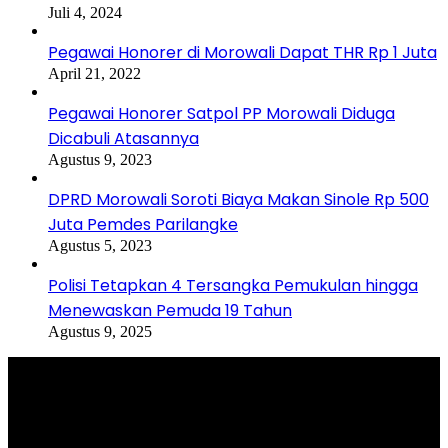
Juli 4, 2024
Pegawai Honorer di Morowali Dapat THR Rp 1 Juta
April 21, 2022
Pegawai Honorer Satpol PP Morowali Diduga
Dicabuli Atasannya
Agustus 9, 2023
DPRD Morowali Soroti Biaya Makan Sinole Rp 500
Juta Pemdes Parilangke
Agustus 5, 2023
Polisi Tetapkan 4 Tersangka Pemukulan hingga
Menewaskan Pemuda 19 Tahun
Agustus 9, 2025
Selamat Datang di portal Prolifik.id, merupakan media online yang
mengulas berbagai aktifitas masyarakat dan pemerintahan di sekitar
anda, semoga media kami dapat memberikan pencerahan terhadap