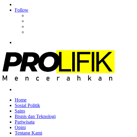
Article
Log
In
Follow
Facebook
YouTube
Instagram
RSS
Menu
Search
for
Home
Sosial Politik
Sains
Bisnis dan Teknologi
Pariwisata
Opini
Tentang Kami