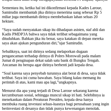
Sementara itu, ketika hal ini dikonfirmasi kepada Kades Laroue,
Samirudin membantah jika dirinya menerima uang sebesar Rp 5
miliar juga membantah dirinya membebaskan lahan seluas 20
hektare.
“Saya sudah menyatakan sikap itu dihadapan asisten, staf ahli dan
Kadis PMDP3A bahwa saya tidak terlibat sebagaimana yang
dituduhkan. Bahkan jika itu benar, saya katakan di depan mereka
saya akan ajukan pengunduran diri,”ujar Samirudin.
Sebaliknya, saat ini dirinya sedang melaporkan dugaan
pengancaman terhadap dirinya di Polres Morowali pada malam
Jumat di penginapan dekat salah satu bank di Bungku Tengah.
Ancaman itu berupa agar dirinya berhenti jadi kepala desa.
“Soal karena saya penyebab turunnya alat berat di desa, saya tidak
terlibat. Saya ini cuma bawahan. Saya bilang kalau memang itu
perintah di atas, kami mau apa lagi,”ungkapnya.
Menurut dia apa yang terjadi di Desa Laroue sekarang karena
kecumburuan sosial, sehingga muncul sikap iri hati. Selebihnya ia
menekankan dalam Peraturan Presiden, kepala desa hanya
membuka ruang investasi seluas-luasnya bagi perusahaan yang ingin
berinvestasi di desanya dan tidak punya kewenangan menolak.