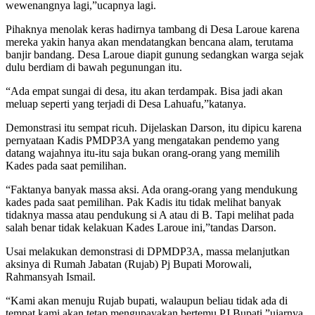
wewenangnya lagi,”ucapnya lagi.
Pihaknya menolak keras hadirnya tambang di Desa Laroue karena
mereka yakin hanya akan mendatangkan bencana alam, terutama
banjir bandang. Desa Laroue diapit gunung sedangkan warga sejak
dulu berdiam di bawah pegunungan itu.
“Ada empat sungai di desa, itu akan terdampak. Bisa jadi akan
meluap seperti yang terjadi di Desa Lahuafu,”katanya.
Demonstrasi itu sempat ricuh. Dijelaskan Darson, itu dipicu karena
pernyataan Kadis PMDP3A yang mengatakan pendemo yang
datang wajahnya itu-itu saja bukan orang-orang yang memilih
Kades pada saat pemilihan.
“Faktanya banyak massa aksi. Ada orang-orang yang mendukung
kades pada saat pemilihan. Pak Kadis itu tidak melihat banyak
tidaknya massa atau pendukung si A atau di B. Tapi melihat pada
salah benar tidak kelakuan Kades Laroue ini,”tandas Darson.
Usai melakukan demonstrasi di DPMDP3A, massa melanjutkan
aksinya di Rumah Jabatan (Rujab) Pj Bupati Morowali,
Rahmansyah Ismail.
“Kami akan menuju Rujab bupati, walaupun beliau tidak ada di
tempat kami akan tetap mengupayakan bertemu PJ Bupati,”ujarnya.