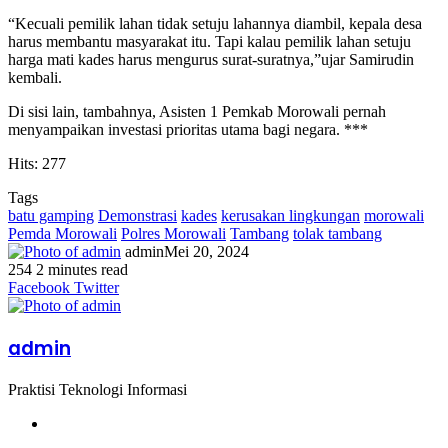
“Kecuali pemilik lahan tidak setuju lahannya diambil, kepala desa
harus membantu masyarakat itu. Tapi kalau pemilik lahan setuju
harga mati kades harus mengurus surat-suratnya,”ujar Samirudin
kembali.
Di sisi lain, tambahnya, Asisten 1 Pemkab Morowali pernah
menyampaikan investasi prioritas utama bagi negara. ***
Hits: 277
Tags
batu gamping
Demonstrasi
kades
kerusakan lingkungan
morowali
Pemda Morowali
Polres Morowali
Tambang
tolak tambang
admin
Mei 20, 2024
254
2 minutes read
Facebook
Twitter
LinkedIn
WhatsApp
Share
Print
Messenger
Messenger
WhatsApp
Telegram
Share
Print
Facebook
Twitter
via
via
Email
Email
admin
Praktisi Teknologi Informasi
Website