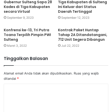
Gubernur Sulteng Sapa 28
Tiga Kabupaten di Sulteng
Kades di Tiga Kabupaten
Ini Keluar dari Status
secara Virtual
Daerah Tertinggal
September 9, 2023
September 12, 2023
Konfrensi ke-13, Tri Putra
Kontrak Paket Huntap
Toana Terpilih Pimpin PWI
Tahap 2A Ditandatangani,
Sulteng
712 Unit Segera Dibangun
Maret 3, 2022
Juli 22, 2022
Tinggalkan Balasan
Alamat email Anda tidak akan dipublikasikan.
Ruas yang wajib
ditandai
*
K
o
m
e