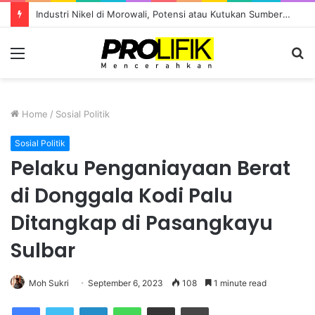
Industri Nikel di Morowali, Potensi atau Kutukan Sumber Daya?
Menu
S
fo
Home
/
Sosial Politik
Sosial Politik
Pelaku Penganiayaan Berat
di Donggala Kodi Palu
Ditangkap di Pasangkayu
Sulbar
Moh Sukri
September 6, 2023
108
1 minute read
Facebook
Twitter
LinkedIn
WhatsApp
Share via Email
Print