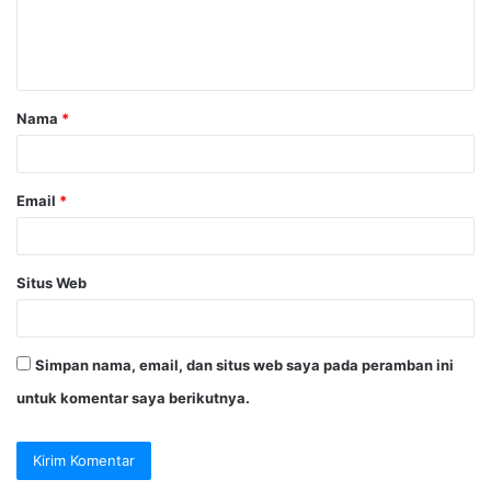
n
t
a
Nama
*
r
*
Email
*
Situs Web
Simpan nama, email, dan situs web saya pada peramban ini
untuk komentar saya berikutnya.