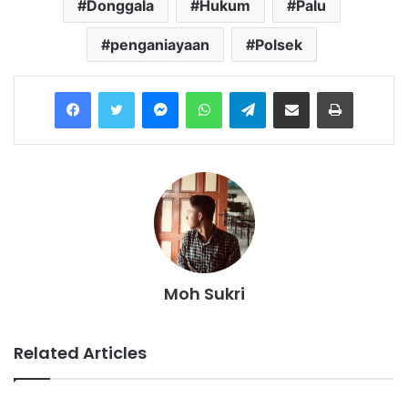
Donggala
Hukum
Palu
penganiayaan
Polsek
Messenger
WhatsApp
Telegram
Share via Email
Print
Moh Sukri
Related Articles