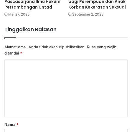
Pascasarjana Ilmu Hukum
bagi Perempuan dan Anak
Pertambangan Untad
Korban Kekerasan Seksual
Mei 27, 2025
September 2, 2023
Tinggalkan Balasan
Alamat email Anda tidak akan dipublikasikan.
Ruas yang wajib
ditandai
*
K
o
m
e
n
t
a
Nama
*
r