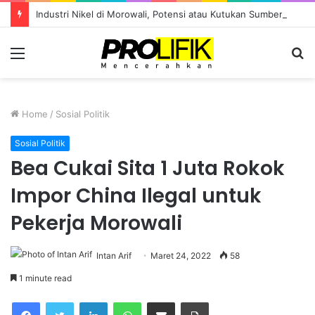
Industri Nikel di Morowali, Potensi atau Kutukan Sumber Daya?
Menu
S
fo
Home
/
Sosial Politik
Sosial Politik
Bea Cukai Sita 1 Juta Rokok
Impor China Ilegal untuk
Pekerja Morowali
Intan Arif
Maret 24, 2022
58
1 minute read
Facebook
Twitter
LinkedIn
WhatsApp
Share via Email
Print