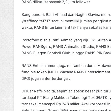
RANS diikuti sebanyak 2,2 juta follower.
Sang pendiri, Raffi Ahmad dan Nagita Slavina mem
@raffinagita1717 saat ini memiliki jumlah pengikut 
waktu, RANS Entertainment tak hanya sebatas kana
Portofolio bisnis Raffi Ahmad yang dijuluki Sultan
PowerRANSgers, RANS Animation Studio, RANS Espo
RANS Cilegon Football Club, hingga RANS PIK Bask
RANS Entertainment juga merambah dunia Metave
fungible token (NFT). Wacana RANS Entertainment un
(IPO) juga santer terdengar.
Di luar Raffi-Nagita, sejumlah sosok besar pun tur
terdapat PT Elang Mahkota Teknologi Tbk (EMTK)
transaksi mencapai Rp 248 miliar. Aksi korporasi i
Entertainment Group (IEG), yang merupakan anak 