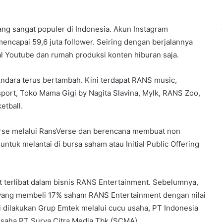
ang sangat populer di Indonesia. Akun Instagram
mencapai 59,6 juta follower. Seiring dengan berjalannya
l Youtube dan rumah produksi konten hiburan saja.
 Andara terus bertambah. Kini terdapat RANS music,
rt, Toko Mama Gigi by Nagita Slavina, Mylk, RANS Zoo,
etball.
rse melalui RansVerse dan berencana membuat non
tuk melantai di bursa saham atau Initial Public Offering
ut terlibat dalam bisnis RANS Entertainment. Sebelumnya,
 yang membeli 17% saham RANS Entertainment dengan nilai
ni dilakukan Grup Emtek melalui cucu usaha, PT Indonesia
usaha PT Surya Citra Media Tbk (SCMA).