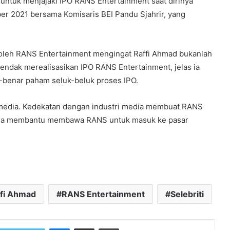
 untuk menjajaki IPO RANS Entertainment saat dirinya
er 2021 bersama Komisaris BEI Pandu Sjahrir, yang
n oleh RANS Entertainment mengingat Raffi Ahmad bukanlah
endak merealisasikan IPO RANS Entertainment, jelas ia
-benar paham seluk-beluk proses IPO.
h media. Kedekatan dengan industri media membuat RANS
 bisa membantu membawa RANS untuk masuk ke pasar
ffi Ahmad
RANS Entertainment
Selebriti
Messenger
Share via Email
Print