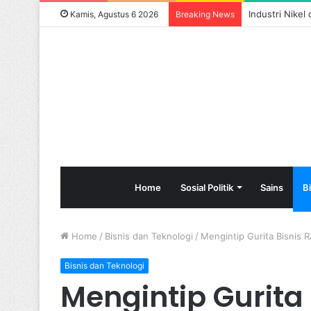
Industri Nikel
Kamis, Agustus 6 2026
Breaking News
Home
Sosial Politik
Sains
B
Home
/
Bisnis dan Teknologi
/
Mengintip Gurita Bisnis 
Bisnis dan Teknologi
Mengintip Gurita