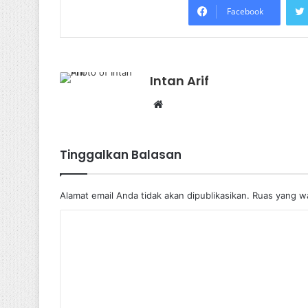
Facebook
Intan Arif
Website
Tinggalkan Balasan
Alamat email Anda tidak akan dipublikasikan.
Ruas yang wa
K
o
m
e
n