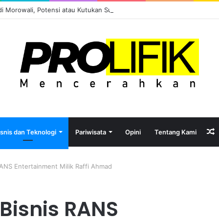
 di Morowali, Potensi atau Kutukan Sumber Daya?
R
isnis dan Teknologi
Pariwisata
Opini
Tentang Kami
A
RANS Entertainment Milik Raffi Ahmad
 Bisnis RANS