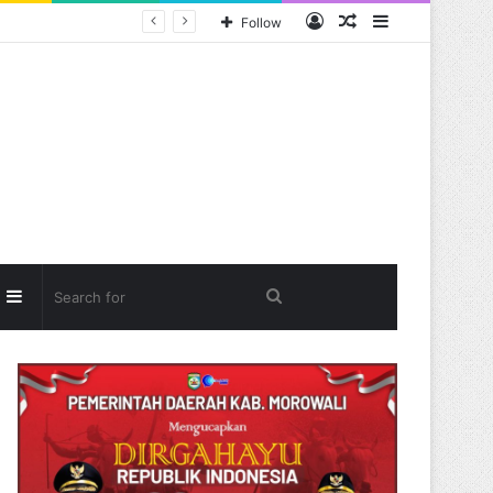
Log
Random
Sidebar
Follow
In
Article
andom
Sidebar
Search
rticle
for