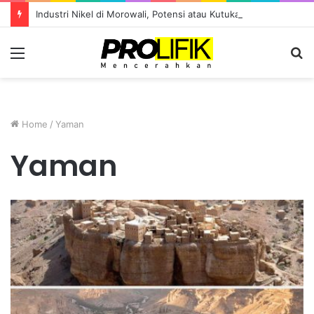
Industri Nikel di Morowali, Potensi atau Kutukan Sumber Daya?
Menu
S
fo
Home
/
Yaman
Yaman