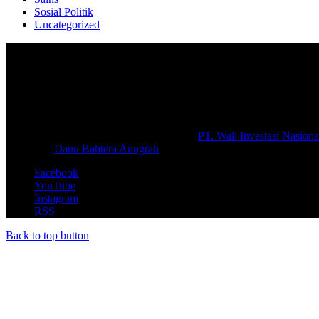
Sosial Politik
Uncategorized
Selamat Datang di portal Prolifik.id, merupakan media online yang 
macam informasi secara aktual dan terpercaya.
#prolifik.id_mencerahkan
© Copyright 2026, All Rights Reserved |
PT. Wali Investasi Nasiona
Create By
Danu Bahtera Anugrah
Facebook
YouTube
Instagram
RSS
Back to top button