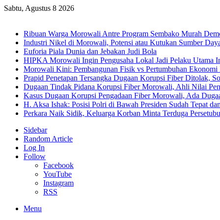
Sabtu, Agustus 8 2026
Breaking News
Ribuan Warga Morowali Antre Program Sembako Murah Dem
Industri Nikel di Morowali, Potensi atau Kutukan Sumber Day
Euforia Piala Dunia dan Jebakan Judi Bola
HIPKA Morowali Ingin Pengusaha Lokal Jadi Pelaku Utama In
Morowali Kini: Pembangunan Fisik vs Pertumbuhan Ekonomi
Prapid Penetapan Tersangka Dugaan Korupsi Fiber Ditolak, So
Dugaan Tindak Pidana Korupsi Fiber Morowali, Ahli Nilai P
Kasus Dugaan Korupsi Pengadaan Fiber Morowali, Ada Dug
H. Aksa Ishak: Posisi Polri di Bawah Presiden Sudah Tepat dan
Perkara Naik Sidik, Keluarga Korban Minta Terduga Persetub
Sidebar
Random Article
Log In
Follow
Facebook
YouTube
Instagram
RSS
Menu