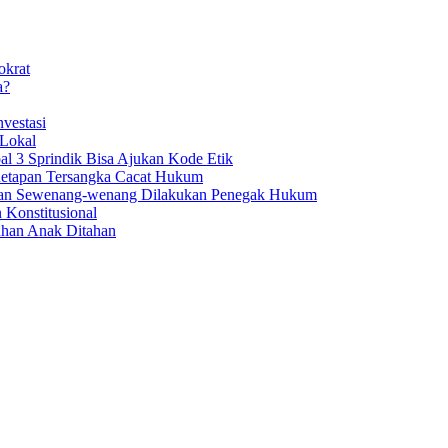
okrat
a?
vestasi
 Lokal
al 3 Sprindik Bisa Ajukan Kode Etik
enetapan Tersangka Cacat Hukum
aan Sewenang-wenang Dilakukan Penegak Hukum
 Konstitusional
uhan Anak Ditahan