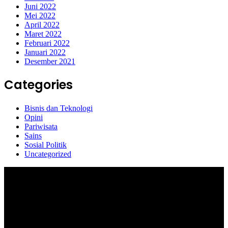
Juni 2022
Mei 2022
April 2022
Maret 2022
Februari 2022
Januari 2022
Desember 2021
Categories
Bisnis dan Teknologi
Opini
Pariwisata
Sains
Sosial Politik
Uncategorized
Selamat Datang di portal Prolifik.id, merupakan media online yang
mengulas berbagai aktifitas masyarakat dan pemerintahan di sekitar
anda, semoga media kami dapat memberikan pencerahan terhadap
berbagai macam informasi secara aktual dan terpercaya.
#prolifik.id_mencerahkan