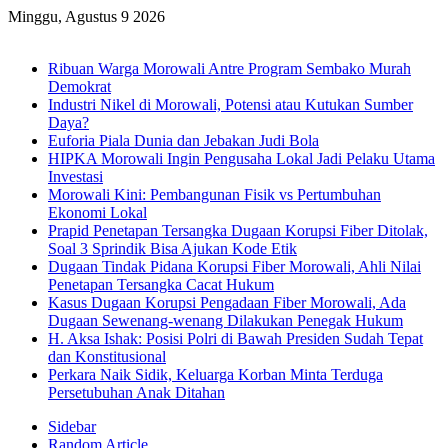
Minggu, Agustus 9 2026
Breaking News
Ribuan Warga Morowali Antre Program Sembako Murah
Demokrat
Industri Nikel di Morowali, Potensi atau Kutukan Sumber
Daya?
Euforia Piala Dunia dan Jebakan Judi Bola
HIPKA Morowali Ingin Pengusaha Lokal Jadi Pelaku Utama
Investasi
Morowali Kini: Pembangunan Fisik vs Pertumbuhan
Ekonomi Lokal
Prapid Penetapan Tersangka Dugaan Korupsi Fiber Ditolak,
Soal 3 Sprindik Bisa Ajukan Kode Etik
Dugaan Tindak Pidana Korupsi Fiber Morowali, Ahli Nilai
Penetapan Tersangka Cacat Hukum
Kasus Dugaan Korupsi Pengadaan Fiber Morowali, Ada
Dugaan Sewenang-wenang Dilakukan Penegak Hukum
H. Aksa Ishak: Posisi Polri di Bawah Presiden Sudah Tepat
dan Konstitusional
Perkara Naik Sidik, Keluarga Korban Minta Terduga
Persetubuhan Anak Ditahan
Sidebar
Random Article