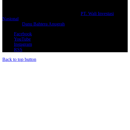
© Copyright 2026, All Rights Reserved |
PT. Wali Investasi
Nasional
Create By
Danu Bahtera Anugrah
Facebook
YouTube
Instagram
RSS
Back to top button