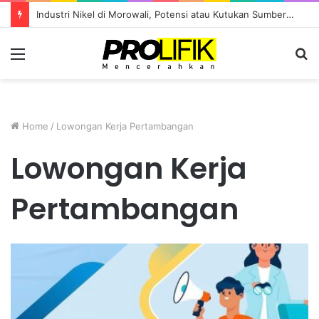
Industri Nikel di Morowali, Potensi atau Kutukan Sumber Daya?
Menu
S
fo
Home
/
Lowongan Kerja Pertambangan
Lowongan Kerja
Pertambangan