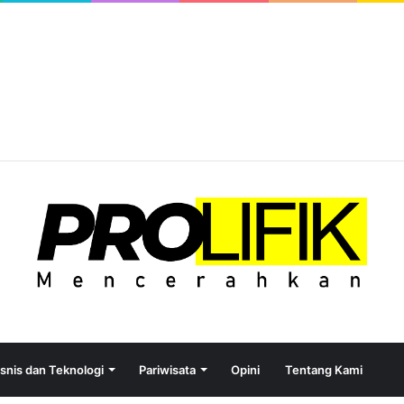
R
isnis dan Teknologi
Pariwisata
Opini
Tentang Kami