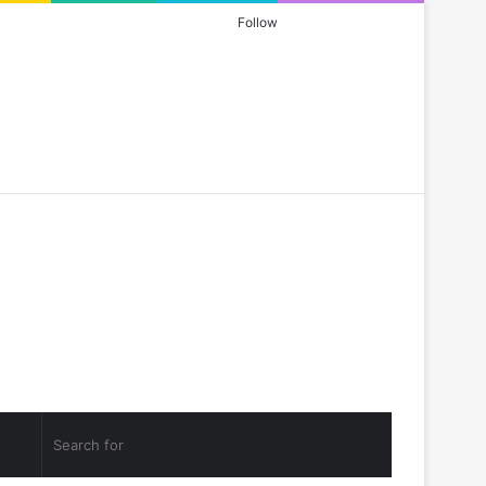
Log
Random
Sidebar
Follow
In
Article
Facebook
YouTube
Instagram
RSS
andom
Sidebar
Search