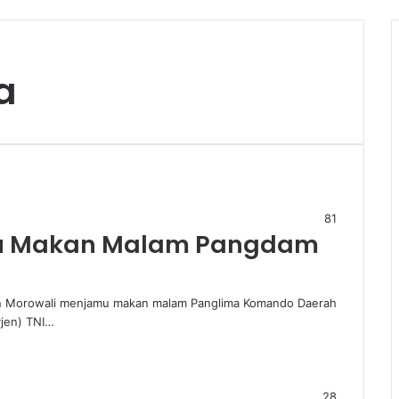
Ar
a
81
u Makan Malam Pangdam
en Morowali menjamu makan malam Panglima Komando Daerah
yjen) TNI…
28