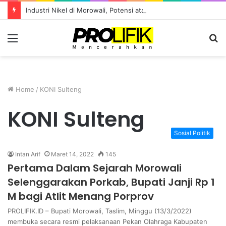
Industri Nikel di Morowali, Potensi atau Kutukan Sumber Daya?
Menu
S
fo
Home
/
KONI Sulteng
KONI Sulteng
Sosial Politik
Intan Arif
Maret 14, 2022
145
Pertama Dalam Sejarah Morowali
Selenggarakan Porkab, Bupati Janji Rp 1
M bagi Atlit Menang Porprov
PROLIFIK.ID – Bupati Morowali, Taslim, Minggu (13/3/2022)
membuka secara resmi pelaksanaan Pekan Olahraga Kabupaten