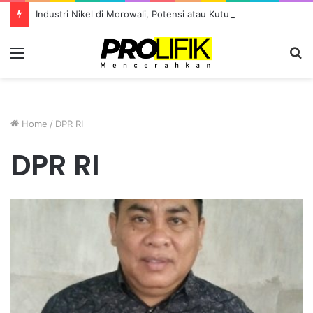
Industri Nikel di Morowali, Potensi atau Kutukan Sumber Daya?
Menu
S
fo
Home
/
DPR RI
DPR RI