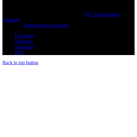
© Copyright 2026, All Rights Reserved |
PT. Wali Investasi
Nasional
Create By
Danu Bahtera Anugrah
Facebook
YouTube
Instagram
RSS
Back to top button