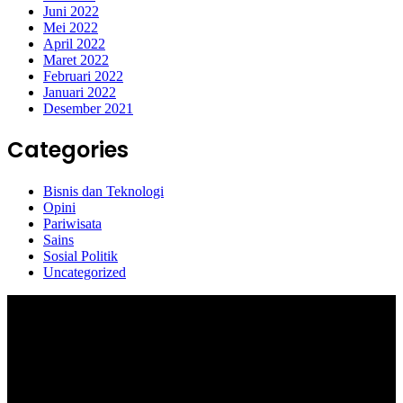
Juni 2022
Mei 2022
April 2022
Maret 2022
Februari 2022
Januari 2022
Desember 2021
Categories
Bisnis dan Teknologi
Opini
Pariwisata
Sains
Sosial Politik
Uncategorized
Selamat Datang di portal Prolifik.id, merupakan media online yang
mengulas berbagai aktifitas masyarakat dan pemerintahan di sekitar
anda, semoga media kami dapat memberikan pencerahan terhadap
berbagai macam informasi secara aktual dan terpercaya.
#prolifik.id_mencerahkan