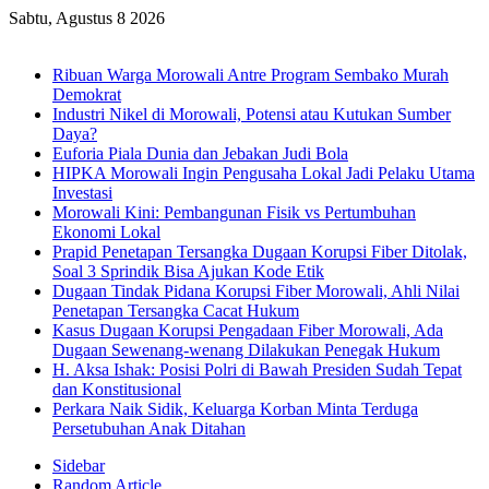
Sabtu, Agustus 8 2026
Breaking News
Ribuan Warga Morowali Antre Program Sembako Murah
Demokrat
Industri Nikel di Morowali, Potensi atau Kutukan Sumber
Daya?
Euforia Piala Dunia dan Jebakan Judi Bola
HIPKA Morowali Ingin Pengusaha Lokal Jadi Pelaku Utama
Investasi
Morowali Kini: Pembangunan Fisik vs Pertumbuhan
Ekonomi Lokal
Prapid Penetapan Tersangka Dugaan Korupsi Fiber Ditolak,
Soal 3 Sprindik Bisa Ajukan Kode Etik
Dugaan Tindak Pidana Korupsi Fiber Morowali, Ahli Nilai
Penetapan Tersangka Cacat Hukum
Kasus Dugaan Korupsi Pengadaan Fiber Morowali, Ada
Dugaan Sewenang-wenang Dilakukan Penegak Hukum
H. Aksa Ishak: Posisi Polri di Bawah Presiden Sudah Tepat
dan Konstitusional
Perkara Naik Sidik, Keluarga Korban Minta Terduga
Persetubuhan Anak Ditahan
Sidebar
Random Article