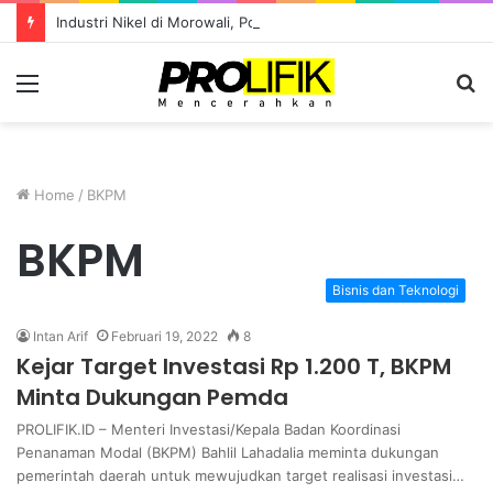
Industri Nikel di Morowali, Potensi atau Kutukan Sumber Daya?
Menu
S
fo
Home
/
BKPM
BKPM
Bisnis dan Teknologi
Intan Arif
Februari 19, 2022
8
Kejar Target Investasi Rp 1.200 T, BKPM
Minta Dukungan Pemda
PROLIFIK.ID – Menteri Investasi/Kepala Badan Koordinasi
Penanaman Modal (BKPM) Bahlil Lahadalia meminta dukungan
pemerintah daerah untuk mewujudkan target realisasi investasi…