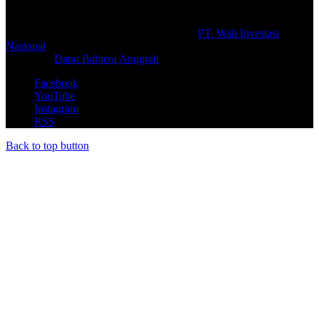
© Copyright 2026, All Rights Reserved |
PT. Wali Investasi
Nasional
Create By
Danu Bahtera Anugrah
Facebook
YouTube
Instagram
RSS
Back to top button