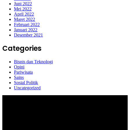
Juni 2022
Mei 2022
April 2022
Maret 2022
Februari 2022
Januari 2022
Desember 2021
Categories
Bisnis dan Teknologi
Opini
Pariwisata
Sains
Sosial Politik
Uncategorized
Selamat Datang di portal Prolifik.id, merupakan media online yang
mengulas berbagai aktifitas masyarakat dan pemerintahan di sekitar
anda, semoga media kami dapat memberikan pencerahan terhadap
berbagai macam informasi secara aktual dan terpercaya.
#prolifik.id_mencerahkan