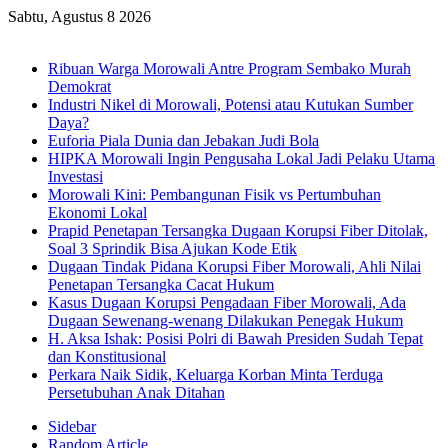
Sabtu, Agustus 8 2026
Breaking News
Ribuan Warga Morowali Antre Program Sembako Murah
Demokrat
Industri Nikel di Morowali, Potensi atau Kutukan Sumber
Daya?
Euforia Piala Dunia dan Jebakan Judi Bola
HIPKA Morowali Ingin Pengusaha Lokal Jadi Pelaku Utama
Investasi
Morowali Kini: Pembangunan Fisik vs Pertumbuhan
Ekonomi Lokal
Prapid Penetapan Tersangka Dugaan Korupsi Fiber Ditolak,
Soal 3 Sprindik Bisa Ajukan Kode Etik
Dugaan Tindak Pidana Korupsi Fiber Morowali, Ahli Nilai
Penetapan Tersangka Cacat Hukum
Kasus Dugaan Korupsi Pengadaan Fiber Morowali, Ada
Dugaan Sewenang-wenang Dilakukan Penegak Hukum
H. Aksa Ishak: Posisi Polri di Bawah Presiden Sudah Tepat
dan Konstitusional
Perkara Naik Sidik, Keluarga Korban Minta Terduga
Persetubuhan Anak Ditahan
Sidebar
Random Article